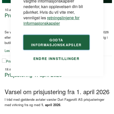
valgfrie informasjonskapsler
nedenfor, kan opplevelsen din bli
10.april 26
påvirket. Hvis du vil vite mer,
Proffkampanje #2
vennligst les
retningslinjene for
informasjonskapsler
Se vår store Proffkampanje! Kampanjeperiode: til og med 30. juni 2026
eller så så langt lageret rekker – alle priser er ekskl. mva Tilgjengelig i
GODTA
butikk og på duri.no
INFORMASJONSKAPSLER
Les mer »
ENDRE INNSTILLINGER
19.mars 26
Prisjustering 1. april 2026
Varsel om prisjustering fra 1. april 2026
I tråd med gjeldende avtaler varsler Duri Fagprofil AS prisjusteringer
med virkning fra og med
1. april 2026
.