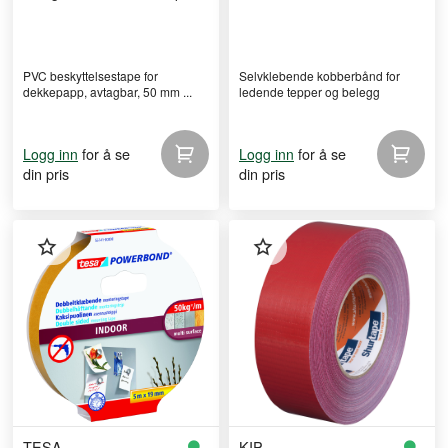
362
PVC beskyttelsestape for
Selvklebende kobberbånd for
dekkepapp, avtagbar, 50 mm ...
ledende tepper og belegg
for å se
for å se
Logg inn
Logg inn
din pris
din pris
TESA
KIP