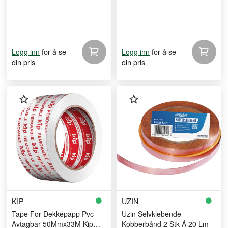
for å se
for å se
Logg inn
Logg inn
din pris
din pris
KIP
UZIN
Tape For Dekkepapp Pvc
Uzin Selvklebende
Avtagbar 50Mmx33M Kip
Kobberbånd 2 Stk Á 20 Lm