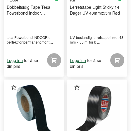
Dobbeltsidig Tape Tesa
Lerretstape Light Sticky 14
Powerbond Indoor
Dager UV 48mmx55m Rød
5Mx19mm
tesa Powerbond INDOOR er
UV-bestandig lerretstape i rød, 48
perfekt for permanent mont ...
mm × 55 m, for b ...
for å se
for å se
Logg inn
Logg inn
din pris
din pris