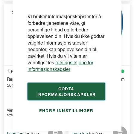
Vi bruker informasjonskapsler for å
forbedre tjenestene våre, gi
personlige tilbud og forbedre
opplevelsen din. Hvis du ikke godtar
valgfrie informasjonskapsler
nedenfor, kan opplevelsen din bli
påvirket. Hvis du vil vite mer,
vennligst les
retningslinjene for
informasjonskapsler
T-REX
TESA
Reparasjonstape
Markeringstape 50mmx33m
50mmx1,5m vanntett
Blå
GODTA
INFORMASJONSKAPSLER
Vanntett reparasjonstape som kan
ENDRE INNSTILLINGER
strekkes opptil 7 ...
for å se
for å se
Logg inn
Logg inn