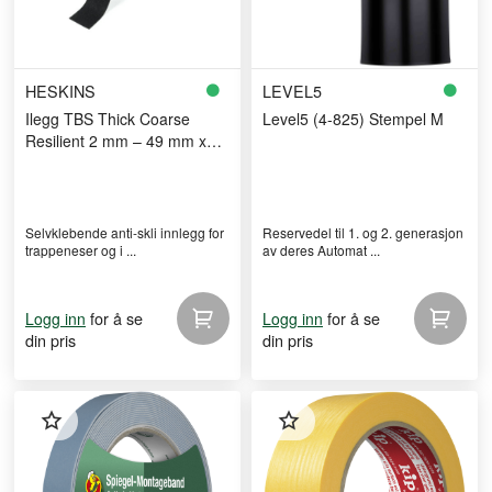
HESKINS
LEVEL5
Ilegg TBS Thick Coarse
Level5 (4-825) Stempel M
Resilient 2 mm – 49 mm x
18,3 m
Selvklebende anti-skli innlegg for
Reservedel til 1. og 2. generasjon
trappeneser og i ...
av deres Automat ...
for å se
for å se
Logg inn
Logg inn
din pris
din pris