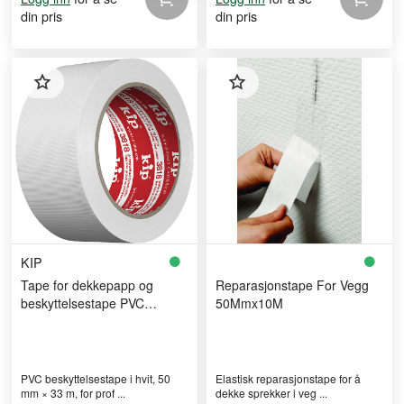
din pris
din pris
KIP
Tape for dekkepapp og
Reparasjonstape For Vegg
beskyttelsestape PVC
50Mmx10M
50mmx33m hvit
PVC beskyttelsestape i hvit, 50
Elastisk reparasjonstape for å
mm × 33 m, for prof ...
dekke sprekker i veg ...