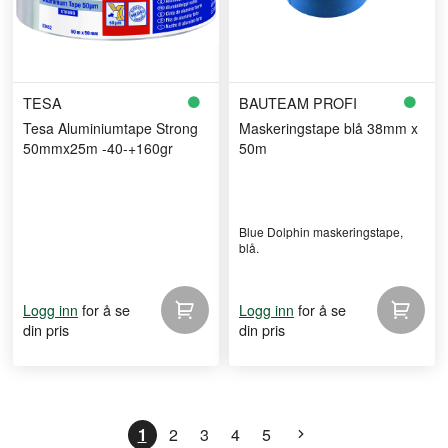
TESA
BAUTEAM PROFI
Tesa Aluminiumtape Strong
Maskeringstape blå 38mm x
50mmx25m -40-+160gr
50m
Blue Dolphin maskeringstape,
blå.
for å se
for å se
Logg inn
Logg inn
din pris
din pris
1
2
3
4
5