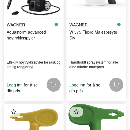
WAGNER
WAGNER
Aquastorm advanced
W 575 Flexio Malesprøyte
høytrykksspyler
Diy
Effektiv høytrykksspyler for rask og
Håndholdt spraysystem for alle
kraftig rengjøring
dine mindre malepros ...
for å se
for å se
Logg inn
Logg inn
din pris
din pris