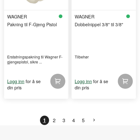
WAGNER
WAGNER
Pakning til F-Gjeng Pistol
Dobbelnippel 3/8" til 3/8"
Erstatningspakning til Wagner F-
Tilbehør
gjengepistol, sikre ...
for å se
for å se
Logg inn
Logg inn
din pris
din pris
1
2
3
4
5