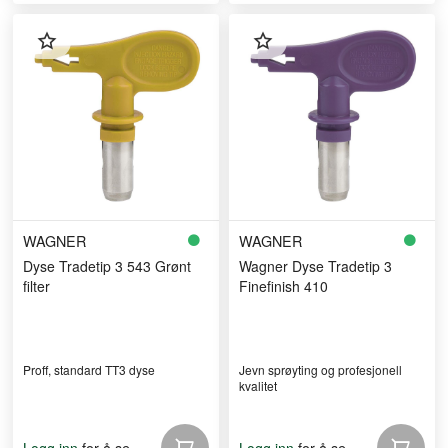
WAGNER
WAGNER
Dyse Tradetip 3 543 Grønt
Wagner Dyse Tradetip 3
filter
Finefinish 410
Proff, standard TT3 dyse
Jevn sprøyting og profesjonell
kvalitet
for å se
for å se