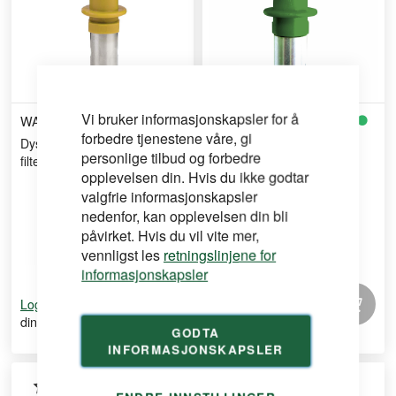
Vi bruker informasjonskapsler for å
WAGNER
WAGNER
forbedre tjenestene våre, gi
Dyse Tradetip 3 443 Grønt
Dyse HEA Protip 417 Hvit
personlige tilbud og forbedre
filter
filter
opplevelsen din. Hvis du ikke godtar
valgfrie informasjonskapsler
nedenfor, kan opplevelsen din bli
påvirket. Hvis du vil vite mer,
vennligst les
retningslinjene for
informasjonskapsler
for å se
for å se
Logg inn
Logg inn
din pris
din pris
GODTA
INFORMASJONSKAPSLER