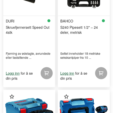
DURI
BAHCO
Skruefjernersett Speed Out
S240 Pipesett 1/2" – 24
4stk
deler, metrisk
Fjerning av ødelagte, avrundede
Settet inneholder 18 metriske
eller fastsittende ...
sekskantpiper fra 10 ...
for å se
for å se
Logg inn
Logg inn
din pris
din pris