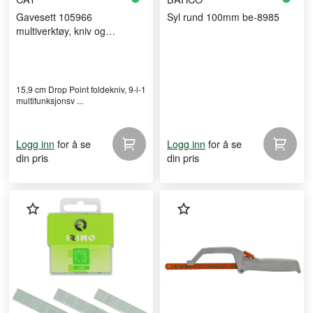
Gavesett 105966
Syl rund 100mm be-8985
multiverktøy, kniv og
nøkkelring
15,9 cm Drop Point foldekniv, 9-i-1
multifunksjonsv ...
for å se
for å se
Logg inn
Logg inn
din pris
din pris