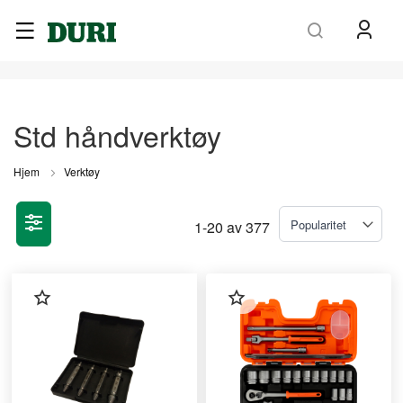
Søk
Std håndverktøy
Hjem
Verktøy
1
-
20
av
377