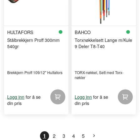
HULTAFORS
BAHCO
Stålbrekkjern Proff 300mm
Torxnøkkelsett Lange m/Kule
540gr
9 Deler T8-T40
Brekkjern Proff 109/12" Hultafors
TORX-nøkkel, Sett med Torx-
nøkler
for å se
for å se
Logg inn
Logg inn
din pris
din pris
1
2
3
4
5