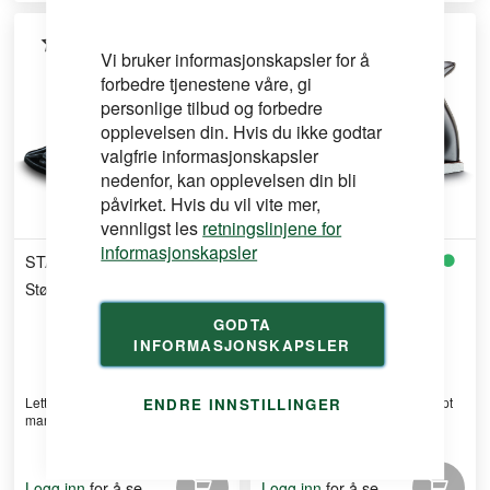
Vi bruker informasjonskapsler for å
forbedre tjenestene våre, gi
personlige tilbud og forbedre
opplevelsen din. Hvis du ikke godtar
valgfrie informasjonskapsler
nedenfor, kan opplevelsen din bli
påvirket. Hvis du vil vite mer,
vennligst les
retningslinjene for
informasjonskapsler
STANLEY
STANLEY
Støthøvel 102 universalbruk
Handyman høvel H1204
GODTA
INFORMASJONSKAPSLER
Lett og presis støthøvel med
Justerbar høvel i presisjonsstøpt
ENDRE INNSTILLINGER
manuell justering og h ...
jern med høykvali ...
for å se
for å se
Logg inn
Logg inn