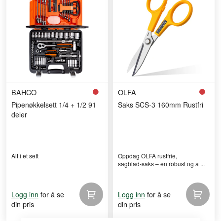
BAHCO
OLFA
Pipenøkkelsett 1/4 + 1/2 91
Saks SCS-3 160mm Rustfri
deler
Alt i et sett
Oppdag OLFA rustfrie,
sagblad‑saks – en robust og a ...
for å se
for å se
Logg inn
Logg inn
din pris
din pris