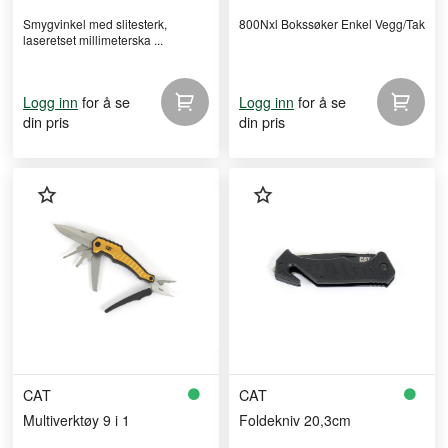
Smygvinkel med slitesterk,
800Nxl Bokssøker Enkel Vegg/Tak
laseretset millimeterska ...
for å se
for å se
Logg inn
Logg inn
din pris
din pris
CAT
CAT
Multiverktøy 9 i 1
Foldekniv 20,3cm