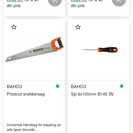
din pris
din pris
BAHCO
BAHCO
Prizecut snekkersag
Syl 6x100mm B145 SV
Universal håndsag for kapping av
alle typer tremate ...