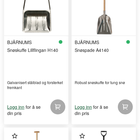
BJÄRNUMS
BJÄRNUMS
Snøskuffe Lillflingan H140
Snøspade A4140
Galvani­sert stålblad og forsterket
Robust snøskuffe for tung snø
fremkant
for å se
for å se
Logg inn
Logg inn
din pris
din pris