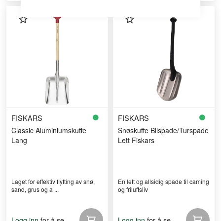
FISKARS
FISKARS
Classic Aluminiumskuffe
Snøskuffe Bilspade/Turspade
Lang
Lett Fiskars
Laget for effektiv flytting av snø,
En lett og allsidig spade til caming
sand, grus og a ...
og friluftsliv
for å se
for å se
Logg inn
Logg inn