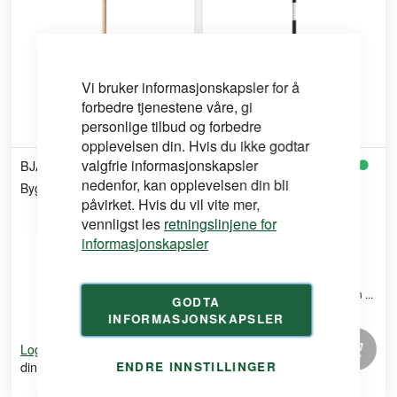
Vi bruker informasjonskapsler for å
forbedre tjenestene våre, gi
personlige tilbud og forbedre
opplevelsen din. Hvis du ikke godtar
valgfrie informasjonskapsler
BJÄRNUMS
BJÄRNUMS
nedenfor, kan opplevelsen din bli
Byggskyffel Aluminium
Snøskuffe M2 med
påvirket. Hvis du vil vite mer,
aluminiumsskaft
vennligst les
retningslinjene for
informasjonskapsler
Snøskuffe med blad i
kuldebestandig plast og alumin ...
GODTA
INFORMASJONSKAPSLER
for å se
for å se
Logg inn
Logg inn
din pris
din pris
ENDRE INNSTILLINGER