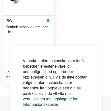
IBG
Rettholt m/ben 200cm uten
kile
Vi bruker informasjonskapsler for å
forbedre tjenestene våre, gi
personlige tilbud og forbedre
for å se
Logg inn
din pris
opplevelsen din. Hvis du ikke godtar
valgfrie informasjonskapsler
nedenfor, kan opplevelsen din bli
påvirket. Hvis du vil vite mer,
vennligst les
retningslinjene for
informasjonskapsler