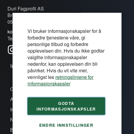
Duri Fagprofil AS
Brobekkveien 80c
0582 Oslo
Vi bruker informasjonskapsler for å
kontakt@duri.no
forbedre tjenestene våre, gi
Tel: (+47) 24 13 13 50
personlige tilbud og forbedre
opplevelsen din. Hvis du ikke godtar
valgfrie informasjonskapsler
nedenfor, kan opplevelsen din bli
Informasjon
påvirket. Hvis du vil vite mer,
vennligst les
retningslinjene for
informasjonskapsler
Om oss/våre proffsentre
Aktiviteter
GODTA
INFORMASJONSKAPSLER
Inspirasjon
Nye produkter
ENDRE INNSTILLINGER
Bli kunde