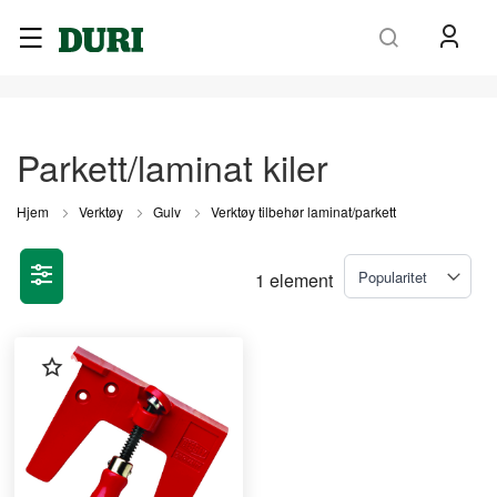
Søk
Parkett/laminat kiler
Hjem
Verktøy
Gulv
Verktøy tilbehør laminat/parkett
1
element