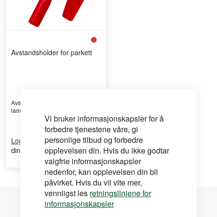
Avstandsholder for parkett
Avstandsholder for parkett og
laminat, plasseres mo ...
Vi bruker informasjonskapsler for å
forbedre tjenestene våre, gi
personlige tilbud og forbedre
for å se
Logg inn
din pris
opplevelsen din. Hvis du ikke godtar
valgfrie informasjonskapsler
nedenfor, kan opplevelsen din bli
påvirket. Hvis du vil vite mer,
vennligst les
retningslinjene for
informasjonskapsler