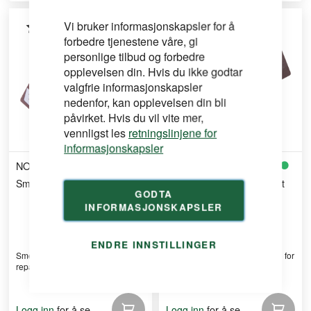
Vi bruker informasjonskapsler for å
forbedre tjenestene våre, gi
personlige tilbud og forbedre
opplevelsen din. Hvis du ikke godtar
valgfrie informasjonskapsler
nedenfor, kan opplevelsen din bli
påvirket. Hvis du vil vite mer,
vennligst les
retningslinjene for
informasjonskapsler
NOVORYT
NOVORYT
Smeltevoks no. 129 mahogni
Smeltevoks no. 119 valnøtt
GODTA
lys
INFORMASJONSKAPSLER
ENDRE INNSTILLINGER
Smeltevoks nr. 129 (mahogni) for
Smeltevoks nr. 119 (lys valnøtt) for
reparasjon av over ...
reparasjon av ...
for å se
for å se
Logg inn
Logg inn