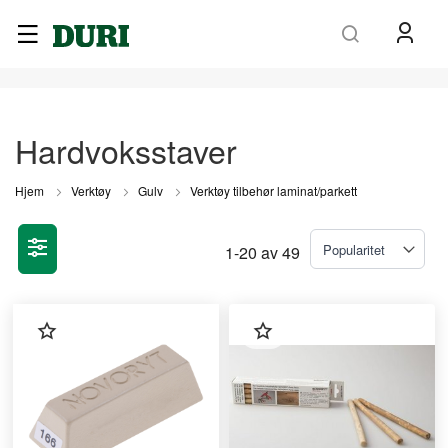
Søk
Hardvoksstaver
Hjem
Verktøy
Gulv
Verktøy tilbehør laminat/parkett
1
-
20
av
49