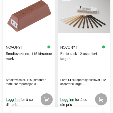
NOVORYT
NOVORYT
Smeltevoks no. 115 kirsebær
Forte stick 12 assortert
mørk
farger
Smeltevoks nr. 115 (kirsebær
Forte Stick reparasjonsstaver i 12
mørk) for reparasjon a ...
assorterte farge ...
for å se
for å se
Logg inn
Logg inn
din pris
din pris