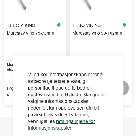
TEBO VIKING
TEBO VIKING
Murestav vmo 75-78mm
Murestav vmo 99-102mm
Murestav i aluminium med
utstansede skiftehøyder, 2 ...
Vi bruker informasjonskapsler for å
forbedre tjenestene våre, gi
personlige tilbud og forbedre
for å se
for å se
Logg inn
Logg inn
din pris
opplevelsen din. Hvis du ikke godtar
din pris
valgfrie informasjonskapsler
nedenfor, kan opplevelsen din bli
påvirket. Hvis du vil vite mer,
vennligst les
retningslinjene for
informasjonskapsler