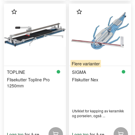
Flere varianter
TOPLINE
SIGMA
Flisekutter Topline Pro
Fliskutter Nex
1250mm
Utviklet for kapping av keramikk
og porselen, også ...
for å se
for å se
Logg inn
Logg inn