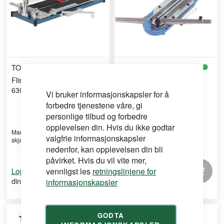
TOPLINE
SIGMA
Flisekutter Topline Pro
Fliskutter sigma 2b3 maks
630mm
kutte lengde 660mm
Vi bruker informasjonskapsler for å
forbedre tjenestene våre, gi
personlige tilbud og forbedre
opplevelsen din. Hvis du ikke godtar
Manuell flisekutter med 630 mm
Profesjonell flisekutter med
valgfrie informasjonskapsler
skjærelengde for ras ...
justerbar linjal ±45° ...
nedenfor, kan opplevelsen din bli
påvirket. Hvis du vil vite mer,
for å se
vennligst les
retningslinjene for
for å se
Logg inn
Logg inn
din pris
din pris
informasjonskapsler
GODTA