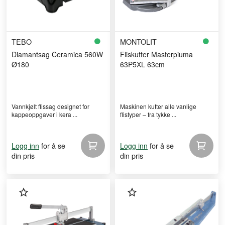
TEBO
MONTOLIT
Diamantsag Ceramica 560W
Fliskutter Masterpiuma
Ø180
63P5XL 63cm
Vannkjølt flissag designet for
Maskinen kutter alle vanlige
kappeoppgaver i kera ...
flistyper – fra tykke ...
for å se
for å se
Logg inn
Logg inn
din pris
din pris