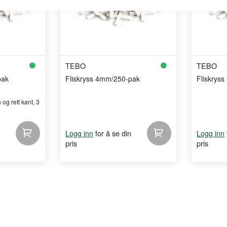
TEBO
TEBO
pak
Fliskryss 4mm/250-pak
Fliskrys
og rett kant, 3
for å se din
Logg inn
Logg inn
pris
pris