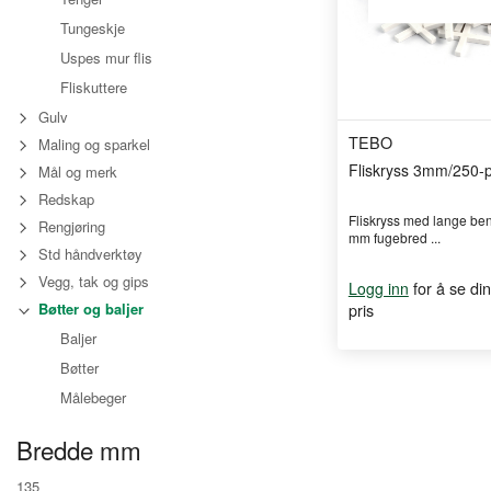
Tungeskje
Uspes mur flis
Fliskuttere
Gulv
TEBO
Maling og sparkel
Fliskryss 3mm/250-
Mål og merk
Redskap
Fliskryss med lange ben 
Rengjøring
mm fugebred ...
Std håndverktøy
Vegg, tak og gips
for å se din
Logg inn
pris
Bøtter og baljer
Baljer
Bøtter
Målebeger
Bredde mm
135