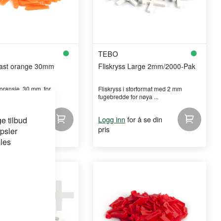
TEBO
plast orange 30mm
Fliskryss Large 2mm/2000-Pak
i oransje, 30 mm, for
Fliskryss i storformat med 2 mm
å ujevn ...
fugebredde for nøya ...
for å se din
for å se din
e tilbud
Logg inn
pris
psler
 les