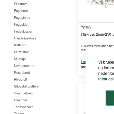
Flissnøre
Fugebrett
Fugepinner
Fugeskje
TEBO
Fugeskraper
Fliskryss 2mm/250-
Håndslipekloss
Krittsnor
Fliskryss med lange ben 
mm fugebred ...
Murerstav
Murskje
for å se din
Vi bruke
Logg inn
Nivåsystemer
pris
og forbe
Pussebrett
nedenfor,
retnings
Rivebrett
Slipestål glattere
Svampebrett
Svamper
Tannsparkler
Tenger