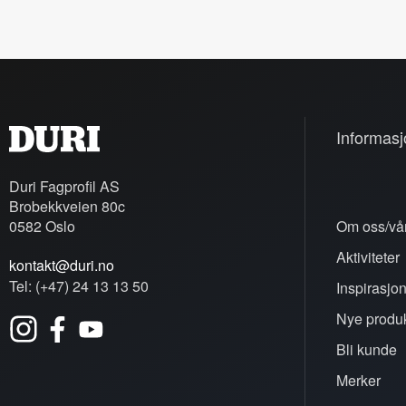
Informasj
Duri Fagprofil AS
Brobekkveien 80c
0582 Oslo
Om oss/vår
Aktiviteter
kontakt@duri.no
Tel: (+47) 24 13 13 50
Inspirasjo
Nye produk
Bli kunde
Merker