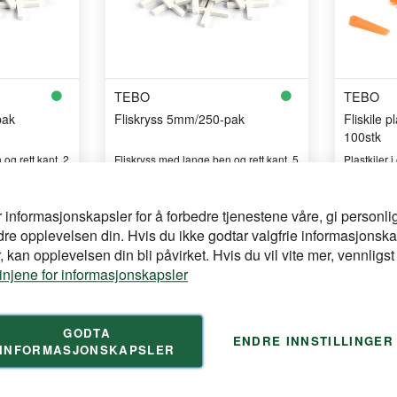
TEBO
TEBO
pak
Fliskryss 5mm/250-pak
Fliskile 
100stk
og rett kant, 2
Fliskryss med lange ben og rett kant, 5
Plastkiler 
mm fugebred ...
utjevning p
for å se din
r informasjonskapsler for å forbedre tjenestene våre, gi personlig
Logg inn
Logg inn
pris
pris
dre opplevelsen din. Hvis du ikke godtar valgfrie informasjonska
 kan opplevelsen din bli påvirket. Hvis du vil vite mer, vennligst
linjene for informasjonskapsler
GODTA
ENDRE INNSTILLINGER
INFORMASJONSKAPSLER