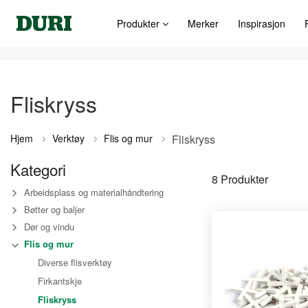
Produkter
Merker
Inspirasjon
Fliskryss
Hjem
Verktøy
Flis og mur
Fliskryss
Kategori
8
Produkter
Arbeidsplass og materialhåndtering
Bøtter og baljer
Dør og vindu
Flis og mur
Diverse flisverktøy
Firkantskje
Fliskryss