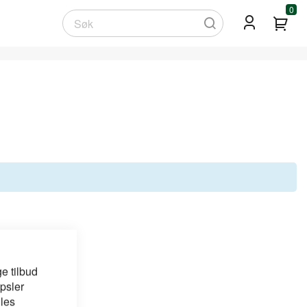
0
Min
Søk
e tilbud
psler
 les