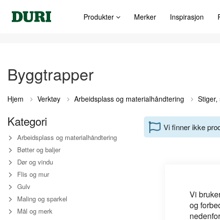
Produkter
Merker
Inspirasjon
Byggtrapper
Hjem
Verktøy
Arbeidsplass og materialhåndtering
Stiger,
Kategori
Vi finner ikke pr
Arbeidsplass og materialhåndtering
Bøtter og baljer
Dør og vindu
Flis og mur
Gulv
Vi bruke
Maling og sparkel
og forbe
Mål og merk
nedenfor,