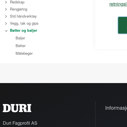
Redskap
retnings
Rengjøring
Std håndverktøy
Vegg, tak og gips
Bøtter og baljer
Baljer
Bøtter
Målebeger
Informasj
Duri Fagprofil AS