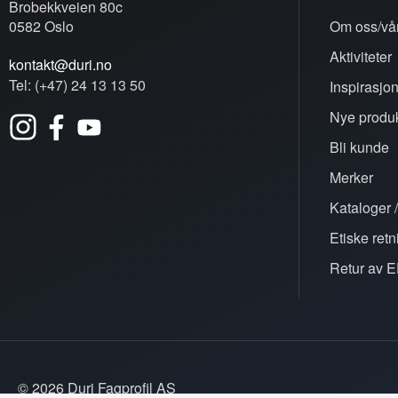
Brobekkveien 80c
0582 Oslo
Om oss/vår
Aktiviteter
kontakt@duri.no
Tel: (+47) 24 13 13 50
Inspirasjo
Nye produk
Bli kunde
Merker
Kataloger /
Etiske retn
Retur av E
© 2026 Duri Fagprofil AS