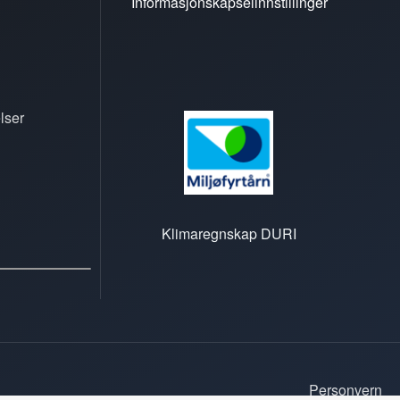
Informasjonskapselinnstillinger
lser
Klimaregnskap DURI
Personvern