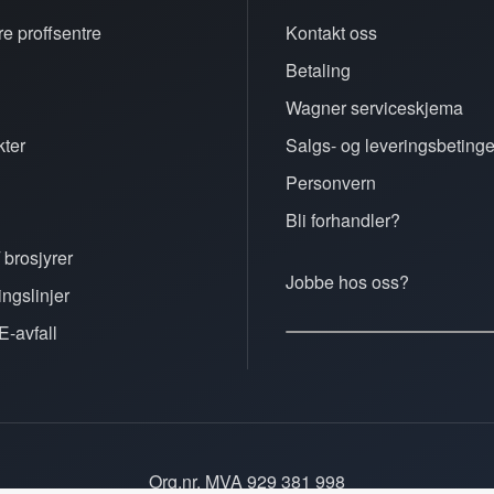
e proffsentre
Kontakt oss
Betaling
n
Wagner serviceskjema
ter
Salgs- og leveringsbetinge
Personvern
Bli forhandler?
 brosjyrer
Jobbe hos oss?
ingslinjer
E-avfall
Org.nr. MVA 929 381 998