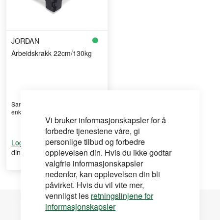
JORDAN
Arbeidskrakk 22cm/130kg
Sammenleggbar arbeidskrakk for
enkel oppbevaring
Vi bruker informasjonskapsler for å
forbedre tjenestene våre, gi
personlige tilbud og forbedre
for å se
Logg inn
din pris
opplevelsen din. Hvis du ikke godtar
valgfrie informasjonskapsler
nedenfor, kan opplevelsen din bli
påvirket. Hvis du vil vite mer,
vennligst les
retningslinjene for
informasjonskapsler