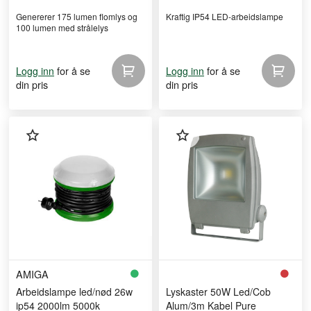
Genererer 175 lumen flomlys og
Kraftig IP54 LED-arbeidslampe
100 lumen med strålelys
for å se
for å se
Logg inn
Logg inn
din pris
din pris
AMIGA
Arbeidslampe led/nød 26w
Lyskaster 50W Led/Cob
ip54 2000lm 5000k
Alum/3m Kabel Pure