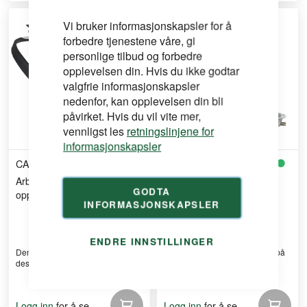
Vi bruker informasjonskapsler for å
forbedre tjenestene våre, gi
personlige tilbud og forbedre
opplevelsen din. Hvis du ikke godtar
valgfrie informasjonskapsler
nedenfor, kan opplevelsen din bli
påvirket. Hvis du vil vite mer,
vennligst les
retningslinjene for
informasjonskapsler
CAT
BIGGEN
Arbeidslampe (nakke) 300lm
Lyskube 4000L 2x3ah
GODTA
oppladb
powerbank
INFORMASJONSKAPSLER
ENDRE INNSTILLINGER
Den innovative og sporty
Liten, oppladbar batterilampe på
designen til CT7105 gir de ...
hele 4000 Lumen!
for å se
for å se
Logg inn
Logg inn