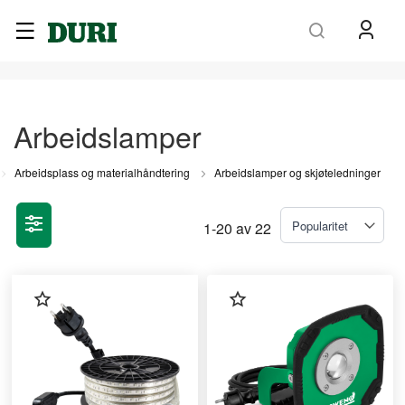
Søk
Arbeidslamper
Arbeidsplass og materialhåndtering
Arbeidslamper og skjøteledninger
1
-
20
av
22