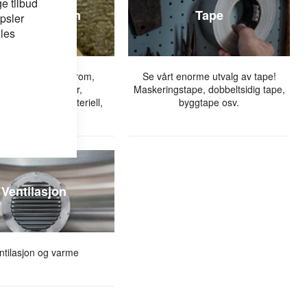
e tilbud
ygg og våtrom
Tape
psler
 les
r oppbyging av våtrom,
Se vårt enorme utvalg av tape!
branplater, nisjer,
Maskeringstape, dobbeltsidig tape,
onsluker, festemateriell,
byggtape osv.
membran
Ventilasjon
ntilasjon og varme