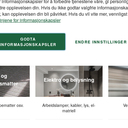
r informasjonskapsler for å forbedre tjenestene våre, gi personlig
lt
Lim og fug
B
dre opplevelsen din. Hvis du ikke godtar valgfrie informasjonska
 kan opplevelsen din bli påvirket. Hvis du vil vite mer, vennligst
linjene for informasjonskapsler
ng. Ledelinjer,
Gulvlim, konstruksjonslim,
Alt fo
rappemarkering
spesiallim
mem
GODTA
ENDRE INNSTILLINGER
inspeksj
INFORMASJONSKAPSLER
 og
Elektro og belysning
smatter
pematter osv.
Arbeidslamper, kabler, lys, el-
Ve
matriell