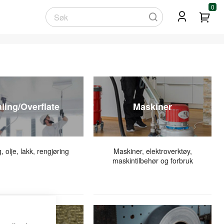
0
Min
Søk
ling/Overflate
Maskiner
, olje, lakk, rengjøring
Maskiner, elektroverktøy,
maskintilbehør og forbruk