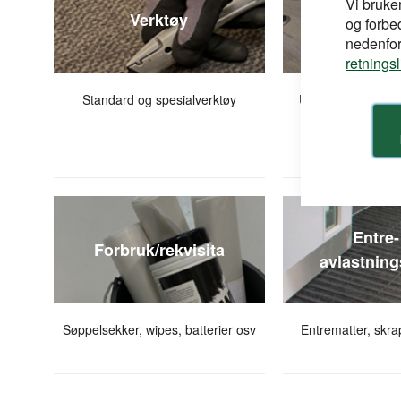
Vi bruke
Verktøy
Takti
og forbe
nedenfor,
retnings
Standard og spesialverktøy
Universell utformi
kuler, skilt og t
Entre-
Forbruk/rekvisita
avlastning
Søppelsekker, wipes, batterier osv
Entrematter, skra