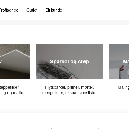
Proffsentre
Outlet
Bli kunde
v
Sparkel og støp
Ma
teppefliser,
Flytsparkel, primer, mørtel,
Maling
king og matter
stengelister, ekspansjonslister