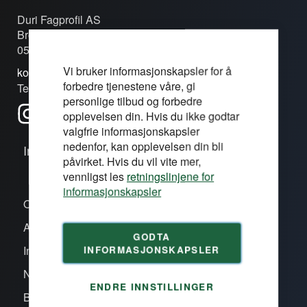
Duri Fagprofil AS
Brobekkveien 80c
0582 Oslo
Vi bruker informasjonskapsler for å
kontakt@duri.no
forbedre tjenestene våre, gi
Tel: (+47) 24 13 13 50
personlige tilbud og forbedre
opplevelsen din. Hvis du ikke godtar
valgfrie informasjonskapsler
nedenfor, kan opplevelsen din bli
Informasjon
påvirket. Hvis du vil vite mer,
vennligst les
retningslinjene for
informasjonskapsler
Om oss/våre proffsentre
Aktiviteter
GODTA
INFORMASJONSKAPSLER
Inspirasjon
Nye produkter
ENDRE INNSTILLINGER
Bli kunde