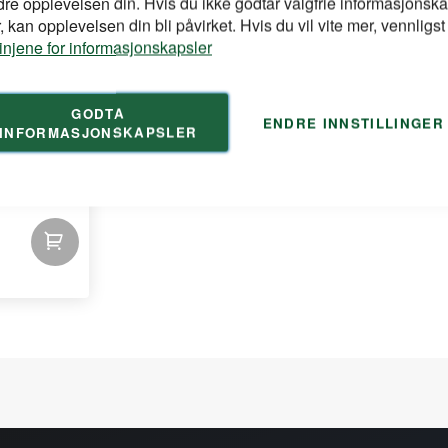
dre opplevelsen din. Hvis du ikke godtar valgfrie informasjonska
 kan opplevelsen din bli påvirket. Hvis du vil vite mer, vennligst
linjene for informasjonskapsler
GODTA
ENDRE INNSTILLINGER
INFORMASJONSKAPSLER
t plast
 25mm.