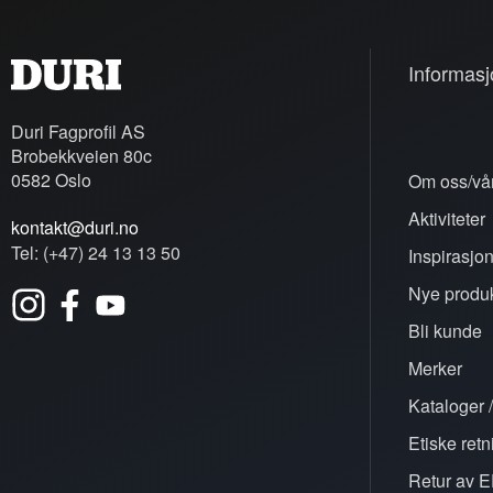
Informasj
Duri Fagprofil AS
Brobekkveien 80c
0582 Oslo
Om oss/vår
Aktiviteter
kontakt@duri.no
Tel: (+47) 24 13 13 50
Inspirasjo
Nye produk
Bli kunde
Merker
Kataloger /
Etiske retn
Retur av E