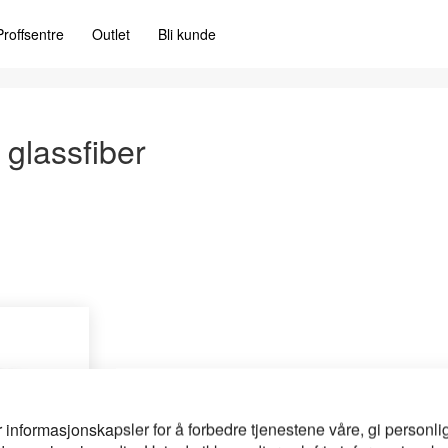
Proffsentre
Outlet
Bli kunde
 glassfiber
ber
r informasjonskapsler for å forbedre tjenestene våre, gi personlig