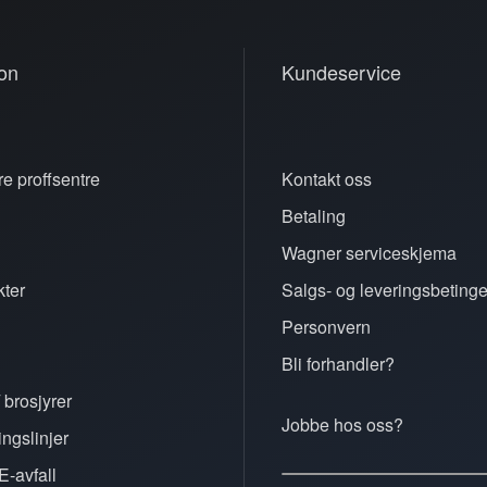
on
Kundeservice
e proffsentre
Kontakt oss
Betaling
n
Wagner serviceskjema
ter
Salgs- og leveringsbetinge
Personvern
Bli forhandler?
 brosjyrer
Jobbe hos oss?
ingslinjer
E-avfall