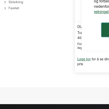
og forbe
Sklisikring
nedenfor,
Farefelt
retnings
DURI
Trappenese PL90 Sor
40x40x3000mm
For diamondplast Ilegg
Ileggene leveres i far ...
for å se din
Logg inn
pris