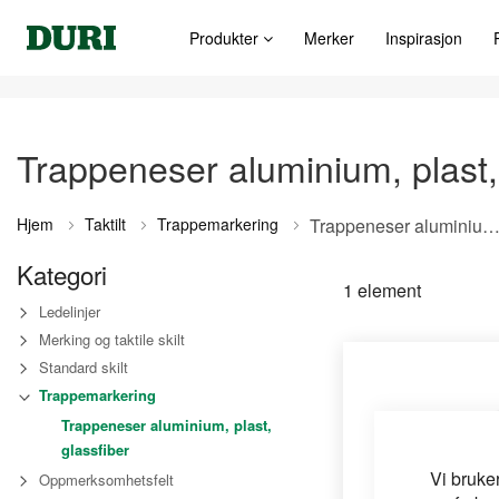
Produkter
Merker
Inspirasjon
Trappeneser aluminium, plast,
Hjem
Taktilt
Trappemarkering
Trappeneser aluminium, plast, glassfi
Kategori
1
element
Ledelinjer
Merking og taktile skilt
Standard skilt
Trappemarkering
Trappeneser aluminium, plast,
glassfiber
Vi bruke
Oppmerksomhetsfelt