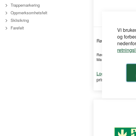
Trappemarkering
Oppmerksomhetsfelt
Sklisikring
Farefelt
Vi bruke
og forbe
Rømningskilt Pil Høy
nedenfor,
retnings
Rømningskilt Pil Høyre
Mann PVC 150x300mm
for å se din
Logg inn
pris