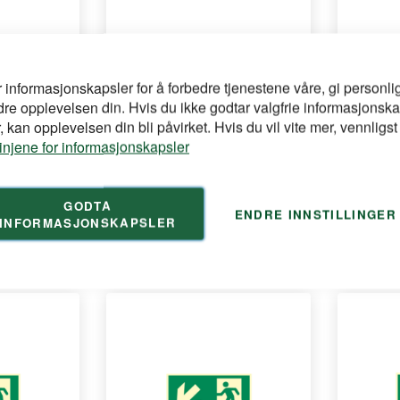
r informasjonskapsler for å forbedre tjenestene våre, gi personlig
dre opplevelsen din. Hvis du ikke godtar valgfrie informasjonska
re
Rømningskilt Pil Opp
Rømningsk
 kan opplevelsen din bli påvirket. Hvis du vil vite mer, vennligst
linjene for informasjonskapsler
 Løpende
Rømningskilt Pil Opp Løpende Mann
Rømningski
 Grønn
PVC 150x300mm Grønn
Mann PVC 
GODTA
ENDRE INNSTILLINGER
for å se din
Logg inn
Logg inn
INFORMASJONSKAPSLER
pris
pris