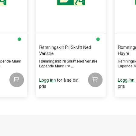
Rømningskilt Pil Skrått Ned
Rømningsk
Venstre
Høyre
Løpende Mann
Rømningskilt Pil Skrått Ned Venstre
Rømningski
n
Løpende Mann PV ...
Løpende M
for å se din
Logg inn
Logg inn
pris
pris