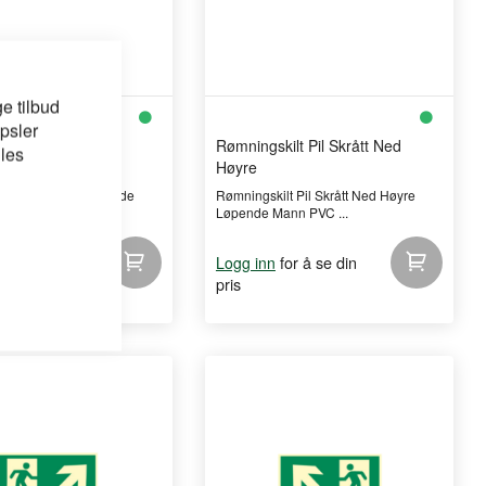
e tilbud
psler
ilt Pil Venstre
Rømningskilt Pil Skrått Ned
 les
Høyre
lt Pil Venstre Løpende
Rømningskilt Pil Skrått Ned Høyre
150x300mm ...
Løpende Mann PVC ...
for å se din
for å se din
Logg inn
pris