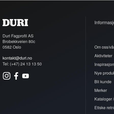
Informasj
Duri Fagprofil AS
Brobekkveien 80c
0582 Oslo
Om oss/vår
Aktiviteter
kontakt@duri.no
Tel: (+47) 24 13 13 50
Inspirasjo
Nye produk
Bli kunde
Merker
Kataloger /
Etiske retn