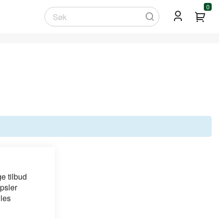
0
Min
Søk
e tilbud
psler
 les