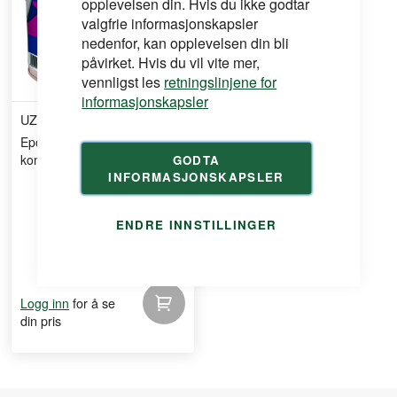
opplevelsen din. Hvis du ikke godtar
valgfrie informasjonskapsler
nedenfor, kan opplevelsen din bli
påvirket. Hvis du vil vite mer,
vennligst les
retningslinjene for
informasjonskapsler
UZIN
Epoxy primer pe 460 a/b
komp 5kg
GODTA
INFORMASJONSKAPSLER
ENDRE INNSTILLINGER
for å se
Logg inn
din pris