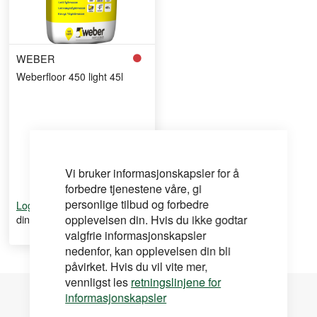
WEBER
Weberfloor 450 light 45l
Vi bruker informasjonskapsler for å
forbedre tjenestene våre, gi
personlige tilbud og forbedre
for å se
Logg inn
din pris
opplevelsen din. Hvis du ikke godtar
valgfrie informasjonskapsler
nedenfor, kan opplevelsen din bli
påvirket. Hvis du vil vite mer,
vennligst les
retningslinjene for
informasjonskapsler