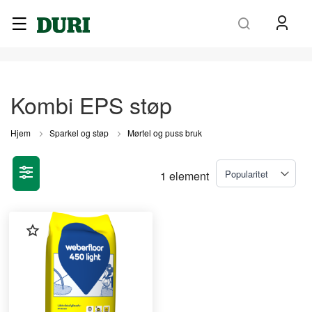
Søk
Kombi EPS støp
Hjem
Sparkel og støp
Mørtel og puss bruk
1
element