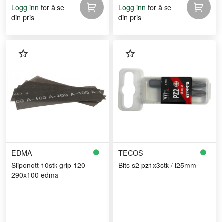
for å se
for å se
Logg inn
Logg inn
din pris
din pris
EDMA
TECOS
Slipenett 10stk grip 120
Bits s2 pz1x3stk / l25mm
290x100 edma