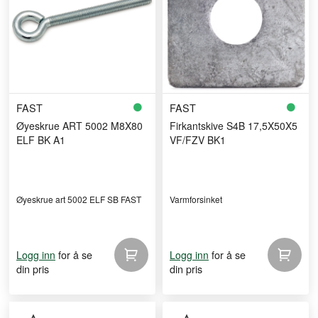
FAST
FAST
Øyeskrue ART 5002 M8X80
Firkantskive S4B 17,5X50X5
ELF BK A1
VF/FZV BK1
Øyeskrue art 5002 ELF SB FAST
Varmforsinket
for å se
for å se
Logg inn
Logg inn
din pris
din pris