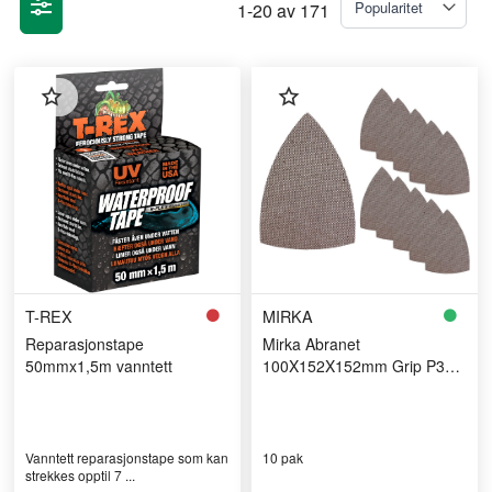
1
-
20
av
171
T-REX
MIRKA
Reparasjonstape
Mirka Abranet
50mmx1,5m vanntett
100X152X152mm Grip P320
10-pak
Vanntett reparasjonstape som kan
10 pak
strekkes opptil 7 ...