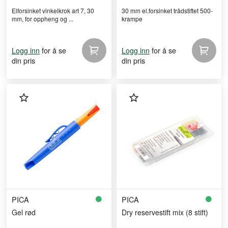
Elforsinket vinkelkrok art 7, 30
30 mm el.forsinket trådstiftet 500-
mm, for oppheng og ...
krampe
for å se
for å se
Logg inn
Logg inn
din pris
din pris
PICA
PICA
Gel rød
Dry reservestift mix (8 stift)