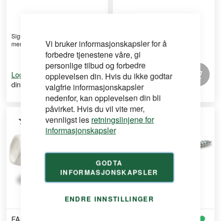
Signalrød gelstift for tydelig
Reservestifter til Pica Dry
Vi bruker informasjonskapsler for å
merking på betong, s ...
mekanisk skrivestift, m ...
forbedre tjenestene våre, gi
personlige tilbud og forbedre
for å se
for å se
Logg inn
Logg inn
opplevelsen din. Hvis du ikke godtar
din pris
din pris
valgfrie informasjonskapsler
nedenfor, kan opplevelsen din bli
påvirket. Hvis du vil vite mer,
vennligst les
retningslinjene for
informasjonskapsler
GODTA
INFORMASJONSKAPSLER
ENDRE INNSTILLINGER
FAST
FAST