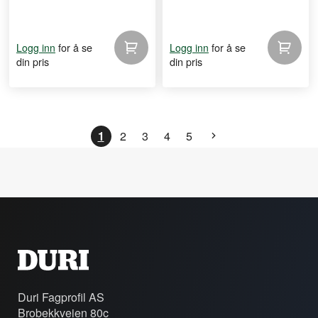
for å se
for å se
Logg inn
Logg inn
din pris
din pris
1
2
3
4
5
Duri Fagprofil AS
Brobekkveien 80c