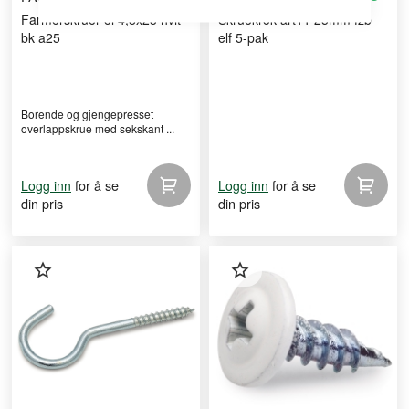
Farmerskruer ol 4,8x23 hvit
Skruekrok art11 25mm fzb
bk a25
elf 5-pak
Borende og gjengepresset
overlappskrue med sekskant ...
for å se
for å se
Logg inn
Logg inn
din pris
din pris