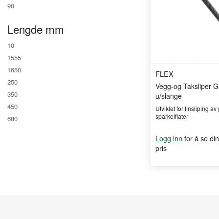
90
Lengde mm
10
1555
1650
FLEX
250
Vegg-og Taksliper 
350
u/slange
450
Utviklet for finsliping av
sparkelflater
680
for å se din
Logg inn
pris