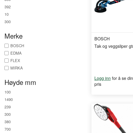
392
10
300
Merke
BOSCH
BOSCH
Tak og veggsliper gt
EDMA
FLEX
MIRKA
for å se din
Logg inn
Høyde mm
pris
100
1490
239
300
380
700