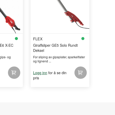
FLEX
GE6 X-EC
Giraffsliper GE5 Solo Rundt
Deksel
 gips- og
For sliping av gipsplater, sparkelflater
og lignend ...
for å se din
Logg inn
pris