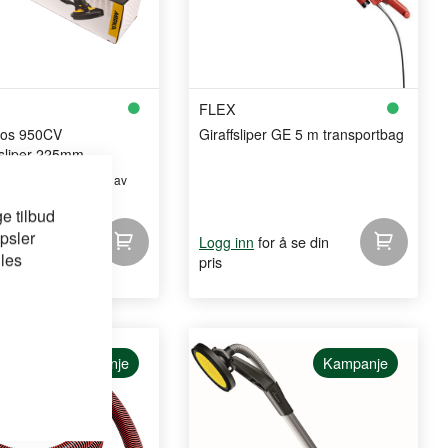
FLEX
ros 950CV
Giraffsliper GE 5 m transportbag
sliper 225mm
emaskiner til sliping av
e tilbud
psler
for å se din
for å se din
Logg inn
 les
pris
Kampanje
Kampanje