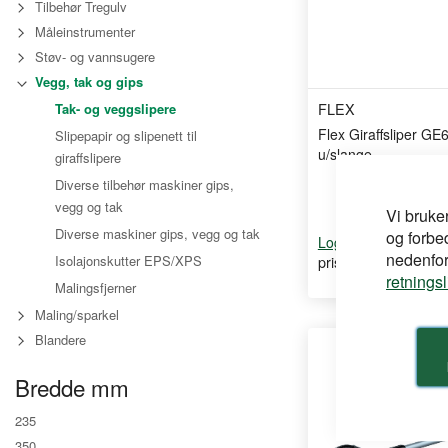
Tilbehør Tregulv
Måleinstrumenter
Støv- og vannsugere
Vegg, tak og gips
FLEX
Tak- og veggslipere
Flex Giraffsliper G
Slipepapir og slipenett til
u/slange
giraffslipere
Diverse tilbehør maskiner gips,
vegg og tak
Vi bruke
Diverse maskiner gips, vegg og tak
og forbe
for å se din
Logg inn
nedenfor,
pris
Isolajonskutter EPS/XPS
retnings
Malingsfjerner
Maling/sparkel
Blandere
Bredde mm
235
350