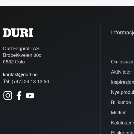
Informasj
Duri Fagprofil AS
Brobekkveien 80c
0582 Oslo
Om oss/vår
Aktiviteter
kontakt@duri.no
Tel: (+47) 24 13 13 50
Inspirasjo
Nye produk
Bli kunde
Merker
Kataloger /
Etiske retn