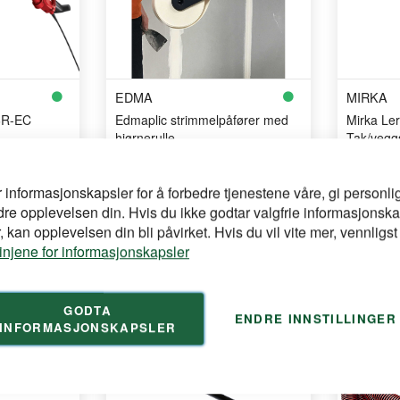
EDMA
MIRKA
E6R-EC
Edmaplic strimmelpåfører med
Mirka Le
hjørnerulle
Tak/vegg
Strimmelpåfører med innebygd
225mm slip
hjørnerulle for liming ...
vegg.
r informasjonskapsler for å forbedre tjenestene våre, gi personlig
dre opplevelsen din. Hvis du ikke godtar valgfrie informasjonska
for å se din
Logg inn
Logg inn
 kan opplevelsen din bli påvirket. Hvis du vil vite mer, vennligst
pris
pris
linjene for informasjonskapsler
GODTA
ENDRE INNSTILLINGER
INFORMASJONSKAPSLER