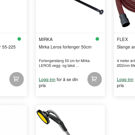
MIRKA
FLEX
r 55-225
Mirka Leros forlenger 50cm
Slange ant
Forlengerstang 50 cm for Mirka
4 meter an
LEROS vegg- og taksl ...
Ø32mm tilko
for å se din
Logg inn
Logg inn
pris
pris