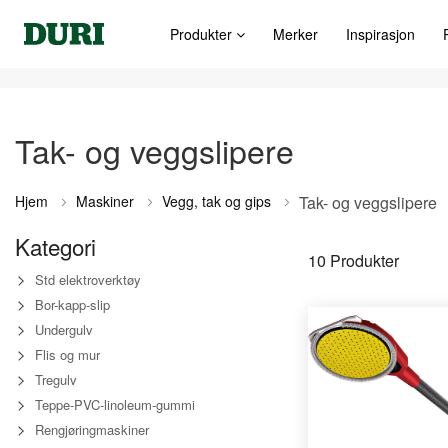
Produkter
Merker
Inspirasjon
Tak- og veggslipere
Hjem
Maskiner
Vegg, tak og gips
Tak- og veggslipere
Kategori
10
Produkter
Std elektroverktøy
Bor-kapp-slip
Undergulv
Flis og mur
Tregulv
Teppe-PVC-linoleum-gummi
Rengjøringmaskiner