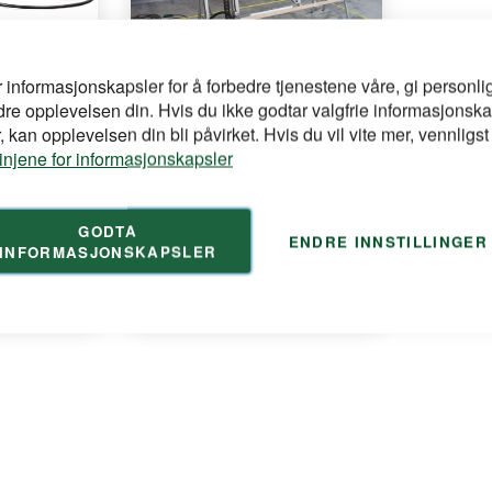
r informasjonskapsler for å forbedre tjenestene våre, gi personlig
dre opplevelsen din. Hvis du ikke godtar valgfrie informasjonska
KOBOTS
 kan opplevelsen din bli påvirket. Hvis du vil vite mer, vennligst
Pro
Kobots skjærerobot
linjene for informasjonskapsler
1250x3050mm
Kobots 1230 er den aller største
modellen i Kobots- ...
GODTA
ENDRE INNSTILLINGER
INFORMASJONSKAPSLER
for å se din
Logg inn
pris