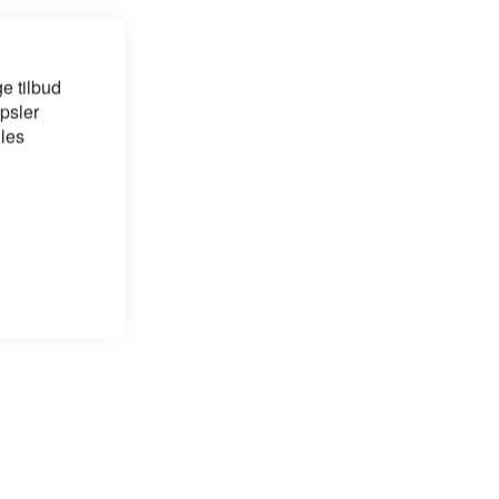
e tilbud
psler
 les