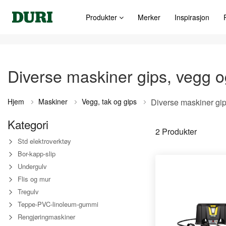
Produkter
Merker
Inspirasjon
Diverse maskiner gips, vegg o
Hjem
Maskiner
Vegg, tak og gips
Kategori
2
Produkter
Std elektroverktøy
Bor-kapp-slip
Undergulv
Flis og mur
Tregulv
Teppe-PVC-linoleum-gummi
Rengjøringmaskiner