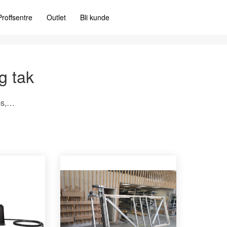
Proffsentre
Outlet
Bli kunde
g tak
Diverse maskiner gips, vegg og tak