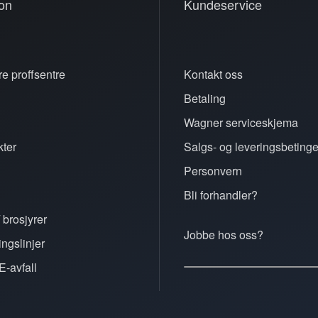
on
Kundeservice
e proffsentre
Kontakt oss
Betaling
n
Wagner serviceskjema
ter
Salgs- og leveringsbetinge
Personvern
Bli forhandler?
 brosjyrer
Jobbe hos oss?
ingslinjer
E-avfall