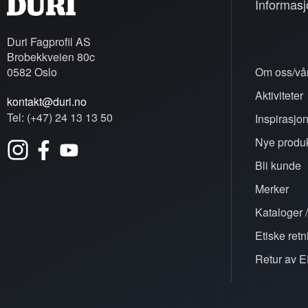
Informasj
Duri Fagprofil AS
Brobekkveien 80c
0582 Oslo
Om oss/vår
Aktiviteter
kontakt@duri.no
Tel: (+47) 24 13 13 50
Inspirasjo
Nye produk
Bli kunde
Merker
Kataloger /
Etiske retn
Retur av E