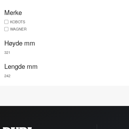
Merke
KOBOTS
WAGNER
Høyde mm
321
Lengde mm
242