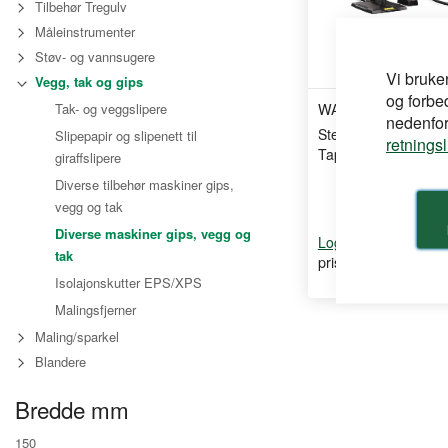
Tilbehør Tregulv
Måleinstrumenter
Støv- og vannsugere
Vi bruke
Vegg, tak og gips
og forbe
WAGNER
Tak- og veggslipere
nedenfor,
SteamForce Speed 
Slipepapir og slipenett til
retnings
Tapetfjerner damp
giraffslipere
Diverse tilbehør maskiner gips,
vegg og tak
Diverse maskiner gips, vegg og
for å se din
Logg inn
tak
pris
Isolajonskutter EPS/XPS
Malingsfjerner
Maling/sparkel
Blandere
Bredde mm
150