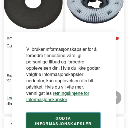
ROLL
ROLL
Gummi til Føringsskive
Skrubbeskive med børster
Vi bruker informasjonskapsler for å
forbedre tjenestene våre, gi
personlige tilbud og forbedre
opplevelsen din. Hvis du ikke godtar
valgfrie informasjonskapsler
Erstatningsgummi til føringsskive
Skrubbeskive med børster for
nedenfor, kan opplevelsen din bli
for Roll-belegnin ...
gulvmaskiner, effektiv ...
påvirket. Hvis du vil vite mer,
vennligst les
retningslinjene for
for å se
for å se
Logg inn
Logg inn
informasjonskapsler
din pris
din pris
GODTA
INFORMASJONSKAPSLER
Kampanje