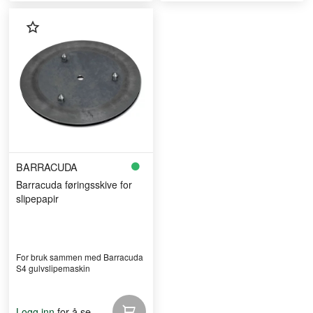
BARRACUDA
Barracuda føringsskive for
slipepapir
For bruk sammen med Barracuda
S4 gulvslipemaskin
for å se
Logg inn