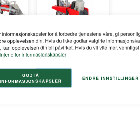
r informasjonskapsler for å forbedre tjenestene våre, gi personlig
ROLL
dre opplevelsen din. Hvis du ikke godtar valgfrie informasjonska
-skaft
Stripper RO-5 selvgående 95kg
 kan opplevelsen din bli påvirket. Hvis du vil vite mer, vennligst
linjene for informasjonskapsler
bi
Kompakt strippemaskin for
profesjonell fjerning av ...
GODTA
for å se din
Logg inn
ENDRE INNSTILLINGER
INFORMASJONSKAPSLER
pris