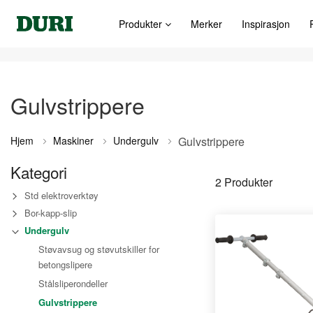
Produkter
Merker
Inspirasjon
Gulvstrippere
Hjem
Maskiner
Undergulv
Gulvstrippere
Kategori
2
Produkter
Std elektroverktøy
Bor-kapp-slip
Undergulv
Støvavsug og støvutskiller for
betongslipere
Stålsliperondeller
Gulvstrippere