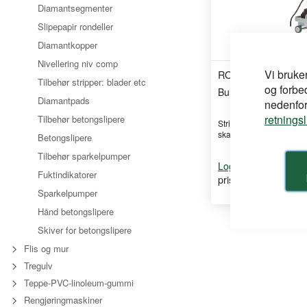
Diamantsegmenter
Slipepapir rondeller
Diamantkopper
Nivellering niv comp
Vi bruke
ROLL
Tilbehør stripper: blader etc
og forbe
Bullystripper roll m/ t
Diamantpads
nedenfor,
retnings
Tilbehør betongslipere
Strippemaskin med kom
skaft/håndholdt bruk
Betongslipere
Tilbehør sparkelpumper
for å se din
Logg inn
Fuktindikatorer
pris
Sparkelpumper
Hånd betongslipere
Skiver for betongslipere
Flis og mur
Tregulv
Teppe-PVC-linoleum-gummi
Rengjøringmaskiner