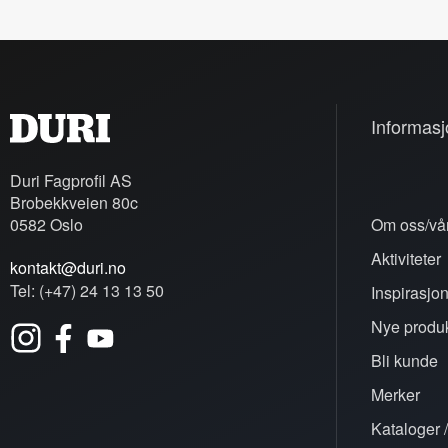
Informasj
Duri Fagprofil AS
Brobekkveien 80c
0582 Oslo
Om oss/vår
Aktiviteter
kontakt@duri.no
Tel: (+47) 24 13 13 50
Inspirasjo
Nye produk
Bli kunde
Merker
Kataloger /