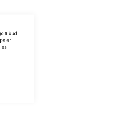
e tilbud
psler
 les