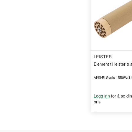
LEISTER
Element til leister tri
At/St/Bt Sveis 1550W(1
for å se din
Logg inn
pris