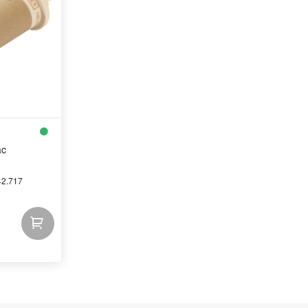
ac
42.717