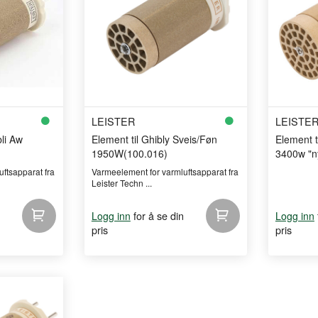
LEISTER
LEISTE
li Aw
Element til Ghibly Sveis/Føn
Element ti
1950W(100.016)
3400w "n
ftsapparat fra
Varmeelement for varmluftsapparat fra
Leister Techn ...
for å se din
Logg inn
Logg inn
pris
pris