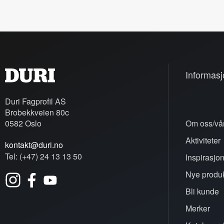
Informasj
Duri Fagprofil AS
Brobekkveien 80c
0582 Oslo
Om oss/vår
Aktiviteter
kontakt@duri.no
Tel: (+47) 24 13 13 50
Inspirasjo
Nye produk
Bli kunde
Merker