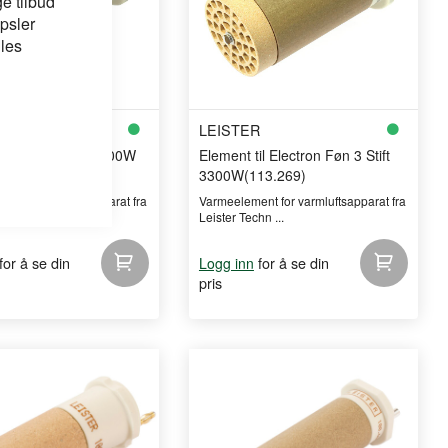
e tilbud
psler
 les
R
LEISTER
til Ghibly 230V 1800W
Element til Electron Føn 3 Stift
F
3300W(113.269)
nt for varmluftsapparat fra
Varmeelement for varmluftsapparat fra
n ...
Leister Techn ...
for å se din
for å se din
Logg inn
pris