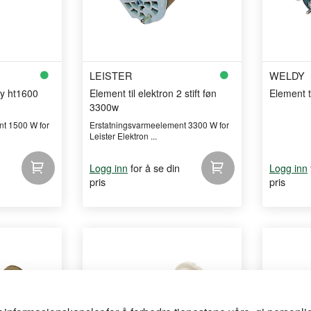
LEISTER
WELDY
y ht1600
Element til elektron 2 stift føn
Element 
3300w
t 1500 W for
Erstatningsvarmeelement 3300 W for
Leister Elektron ...
for å se din
Logg inn
Logg inn
pris
pris