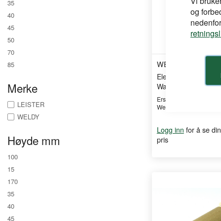
Vi bruke
35
og forbe
40
nedenfor,
45
retnings
50
70
WELDY
85
Element til Sveis Qu
Merke
Watt
Erstatningsvarmeelemen
LEISTER
Weldy Quick L sv ...
WELDY
for å se din
Logg inn
Høyde mm
pris
100
15
170
35
40
45