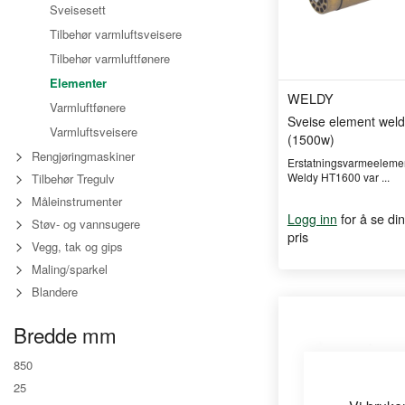
Sveisesett
Tilbehør varmluftsveisere
Tilbehør varmluftfønere
Elementer
WELDY
Varmluftfønere
Sveise element weld
Varmluftsveisere
(1500w)
Rengjøringmaskiner
Erstatningsvarmeelemen
Weldy HT1600 var ...
Tilbehør Tregulv
Måleinstrumenter
for å se din
Logg inn
Støv- og vannsugere
pris
Vegg, tak og gips
Maling/sparkel
Blandere
Bredde mm
850
25