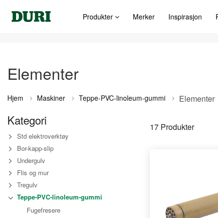
Produkter
Merker
Inspirasjon
Elementer
Hjem
Maskiner
Teppe-PVC-linoleum-gummi
Elementer
Kategori
17
Produkter
Std elektroverktøy
Bor-kapp-slip
Undergulv
Flis og mur
Tregulv
Teppe-PVC-linoleum-gummi
Fugefresere