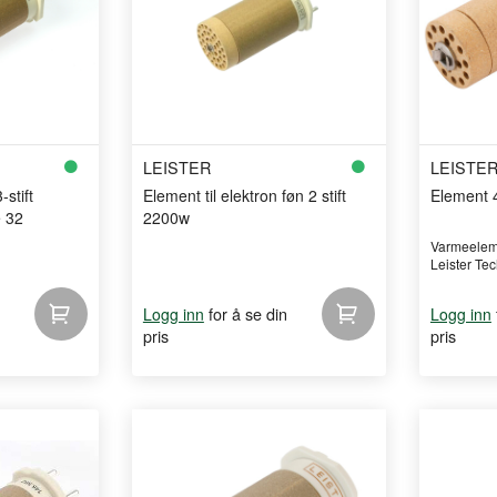
LEISTER
LEISTE
-stift
Element til elektron føn 2 stift
Element 
 32
2200w
Varmeeleme
Leister Tech
for å se din
Logg inn
Logg inn
pris
pris