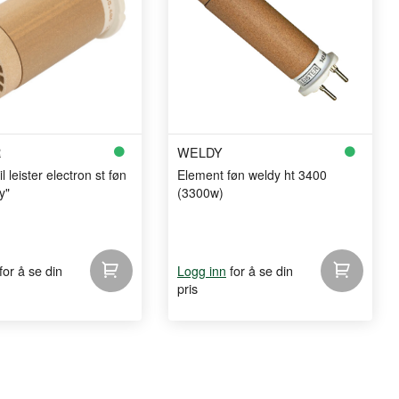
R
WELDY
l leister electron st føn
Element føn weldy ht 3400
y"
(3300w)
for å se din
for å se din
Logg inn
pris