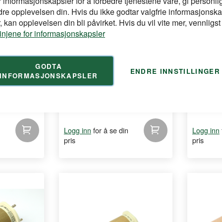
r informasjonskapsler for å forbedre tjenestene våre, gi personlig
dre opplevelsen din. Hvis du ikke godtar valgfrie informasjonska
 kan opplevelsen din bli påvirket. Hvis du vil vite mer, vennligst
linjene for informasjonskapsler
LEISTER
LEISTE
GODTA
ENDRE INNSTILLINGER
INFORMASJONSKAPSLER
ick L 1500
Element til Leister Electron ST
Element 
Føn 2200w
Ny Type 
t 1500 W for
Erstatningsvarmeelement for Leister
Varmeeleme
Electron ST var ...
Leister Tech
for å se din
Logg inn
Logg inn
pris
pris