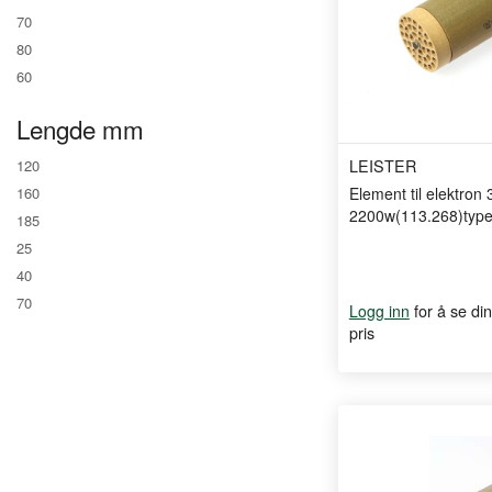
70
80
60
Lengde mm
LEISTER
120
Element til elektron 3
160
2200w(113.268)type
185
25
40
70
for å se din
Logg inn
pris