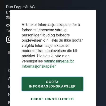
Duri Fagprofil AS
Brobekkveien 80c
0582 Oslo
Vi bruker informasjonskapsler for å
kontakt@duri.no
forbedre tjenestene våre, gi
Tel: (+47) 24 13 13 50
personlige tilbud og forbedre
opplevelsen din. Hvis du ikke godtar
valgfrie informasjonskapsler
nedenfor, kan opplevelsen din bli
Informasjon
påvirket. Hvis du vil vite mer,
vennligst les
retningslinjene for
informasjonskapsler
Om oss/våre proffsentre
Aktiviteter
GODTA
INFORMASJONSKAPSLER
Inspirasjon
Nye produkter
ENDRE INNSTILLINGER
Bli kunde