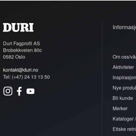
Informasj
Duri Fagprofil AS
Brobekkveien 80c
0582 Oslo
Om oss/vår
Aktiviteter
kontakt@duri.no
Tel: (+47) 24 13 13 50
Inspirasjo
Nye produk
Bli kunde
Merker
Kataloger /
Etiske retn