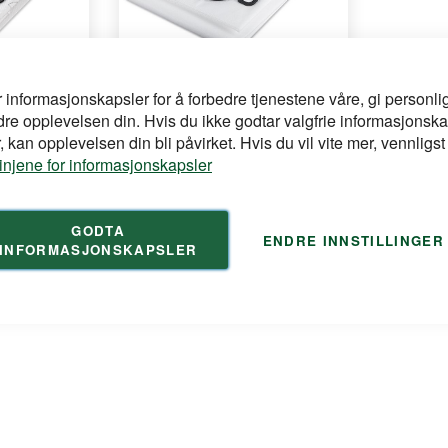
r informasjonskapsler for å forbedre tjenestene våre, gi personlig
FLEX
dre opplevelsen din. Hvis du ikke godtar valgfrie informasjonska
Vlies 5Pk
Støvsugerposer vce33/vce44
 kan opplevelsen din bli påvirket. Hvis du vil vite mer, vennligst
tekstil 5stk
linjene for informasjonskapsler
 Flex VC
GODTA
ENDRE INNSTILLINGER
for å se din
Logg inn
INFORMASJONSKAPSLER
pris