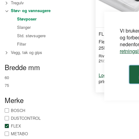
Tregulv
Støv- og vannsugere
Støvposer
Slanger
Vi bruke
FLEX
Std. støvsugere
og forbe
Flex Støvsugerpose 
nedenfor,
Filter
25L,Vc21 L
retnings
Vegg, tak og gips
Rivefast fleecepose for
21/25/26 L støvsuge ...
Bredde mm
for å se din
Logg inn
60
pris
75
Merke
BOSCH
DUSTCONTROL
FLEX
METABO