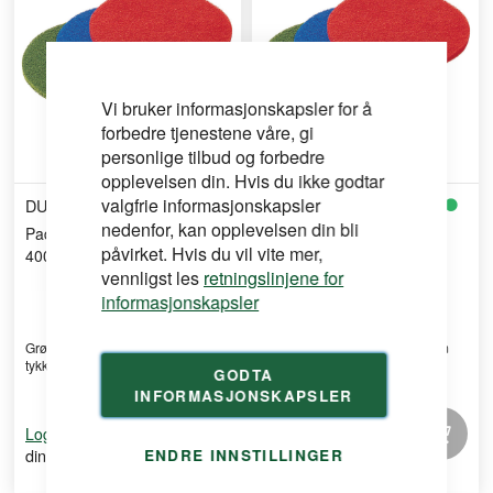
Vi bruker informasjonskapsler for å
forbedre tjenestene våre, gi
personlige tilbud og forbedre
opplevelsen din. Hvis du ikke godtar
valgfrie informasjonskapsler
DURI
DURI
nedenfor, kan opplevelsen din bli
Pads rondell 25mm grønn
Pads rondell 25mm rød
påvirket. Hvis du vil vite mer,
400mm
400mm
vennligst les
retningslinjene for
informasjonskapsler
Grønn gulvpad Ø400 mm, 25 mm
Rød gulvpad Ø400 mm, 25 mm
tykkelse, med 35 % sli ...
tykkelse, med 50 % slipe ...
GODTA
INFORMASJONSKAPSLER
for å se
for å se
Logg inn
Logg inn
din pris
din pris
ENDRE INNSTILLINGER