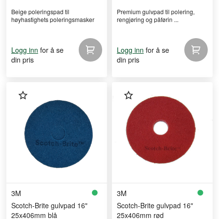
Beige poleringspad til
Premium gulvpad til polering,
høyhastighets poleringsmasker
rengjøring og påførin ...
for å se
for å se
Logg inn
Logg inn
din pris
din pris
3M
3M
Scotch-Brite gulvpad 16"
Scotch-Brite gulvpad 16"
25x406mm blå
25x406mm rød