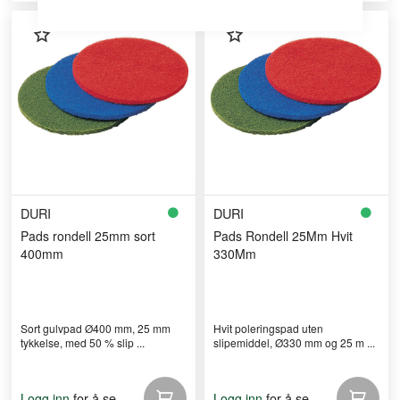
DURI
DURI
Pads rondell 25mm sort
Pads Rondell 25Mm Hvit
400mm
330Mm
Sort gulvpad Ø400 mm, 25 mm
Hvit poleringspad uten
tykkelse, med 50 % slip ...
slipemiddel, Ø330 mm og 25 m ...
for å se
for å se
Logg inn
Logg inn