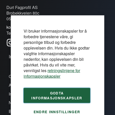
Duri Fagprofil AS
Brobekkveien 80c
0582 Oslo
kontakt@duri.no
Vi bruker informasjonskapsler for å
Tel: (+47) 24 13 13 50
forbedre tjenestene våre, gi
personlige tilbud og forbedre
opplevelsen din. Hvis du ikke godtar
valgfrie informasjonskapsler
Informasjon
nedenfor, kan opplevelsen din bli
påvirket. Hvis du vil vite mer,
vennligst les
retningslinjene for
informasjonskapsler
Om oss/våre proffsentre
Aktiviteter
GODTA
Inspirasjon
INFORMASJONSKAPSLER
Nye produkter
Bli kunde
ENDRE INNSTILLINGER