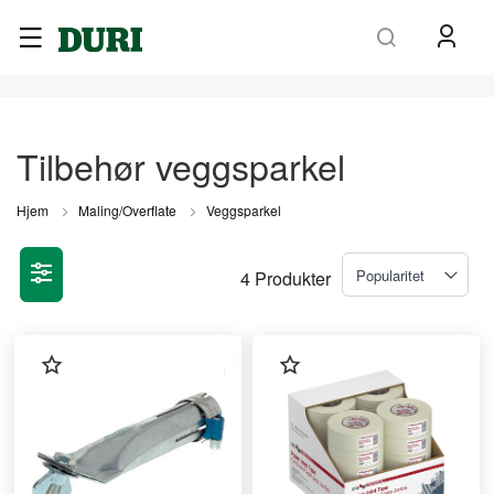
Søk
Tilbehør veggsparkel
Hjem
Maling/Overflate
Veggsparkel
4
Produkter