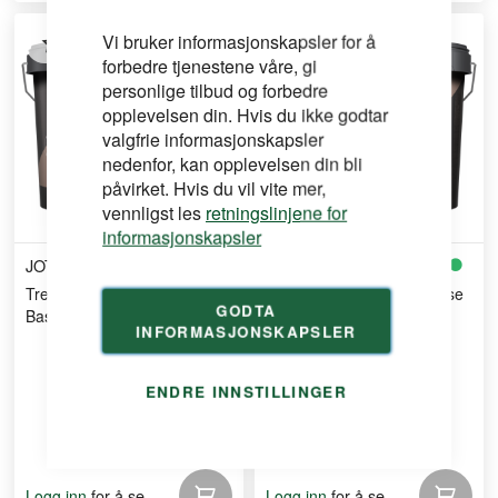
Vi bruker informasjonskapsler for å
forbedre tjenestene våre, gi
personlige tilbud og forbedre
opplevelsen din. Hvis du ikke godtar
valgfrie informasjonskapsler
nedenfor, kan opplevelsen din bli
påvirket. Hvis du vil vite mer,
vennligst les
retningslinjene for
informasjonskapsler
JOTUN
JOTUN
Trebitt Matt Oljebeis Gul
Trebitt Matt Oljebeis C-Base
GODTA
Base 9L
9L
INFORMASJONSKAPSLER
ENDRE INNSTILLINGER
for å se
for å se
Logg inn
Logg inn