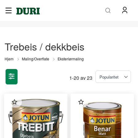
Søk
Trebeis / dekkbeis
Hjem
Maling/Overflate
Eksteriørmaling
1
-
20
av
23