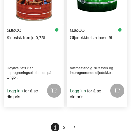
GJØCO
GJØCO
Kinesisk treolje 0,75L
Oljedekkbeis a-base 9L
Høykvalitets klar
Værbestandig, slitesterk og
impregneringsolje basert på
impregnerende oljedekkb ...
tungo ...
for å se
for å se
Logg inn
Logg inn
din pris
din pris
1
2