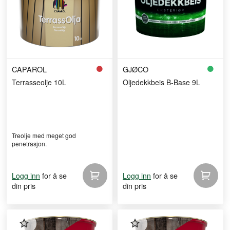
CAPAROL
GJØCO
Terrasseolje 10L
Oljedekkbeis B-Base 9L
Treolje med meget god
penetrasjon.
for å se
for å se
Logg inn
Logg inn
din pris
din pris