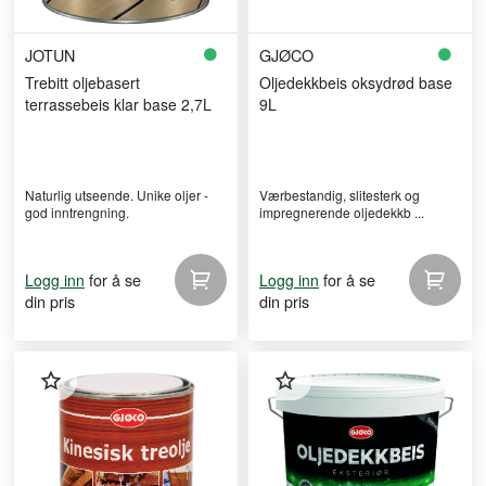
JOTUN
GJØCO
Trebitt oljebasert
Oljedekkbeis oksydrød base
terrassebeis klar base 2,7L
9L
Naturlig utseende. Unike oljer -
Værbestandig, slitesterk og
god inntrengning.
impregnerende oljedekkb ...
for å se
for å se
Logg inn
Logg inn
din pris
din pris