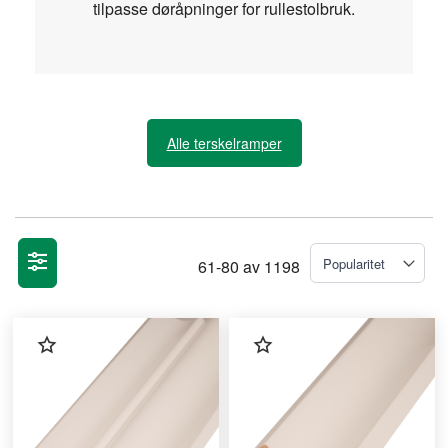
tilpasse døråpninger for rullestolbruk.
Alle terskelramper
61
-
80
av
1198