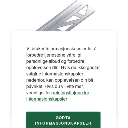
Vi bruker informasjonskapsler for å
Flislister
forbedre tjenestene våre, gi
personlige tilbud og forbedre
opplevelsen din. Hvis du ikke godtar
Kvartrunde lister av aliminium eller plast for å
valgfrie informasjonskapsler
beskytte utsatte kanter og hjørner, samt dekorasjon
nedenfor, kan opplevelsen din bli
ved innstallering av keramiske fliser. Listens
påvirket. Hvis du vil vite mer,
stansede del trykkes fast i flislimet, og deretter
vennligst les
retningslinjene for
legges flisene med normal fugeavstand mot listen
informasjonskapsler
og fuges på vanlig måte. Flislistene finnes i en
rekke farger og størrelser etter flistykkelse 6, 8, 10
og 12,5 mm.
GODTA
INFORMASJONSKAPSLER
Alle flislister