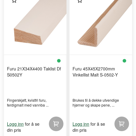
Furu 21X34X4400 Taklist Df
Furu 45X45X2700mm
S0502Y
Vinkellist Malt S-0502-Y
Fingerskjøtt, kvistfri furu,
Brukes til å dekke utvendige
ferdigmalt med vannba ...
hjørner og skape pene, ...
for å se
for å se
Logg inn
Logg inn
din pris
din pris