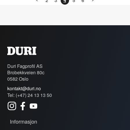
2
3
4
5
6
Duri Fagprofil AS
Brobekkveien 80c
0582 Oslo
kontakt@duri.no
Tel: (+47) 24 13 13 50
Informasjon