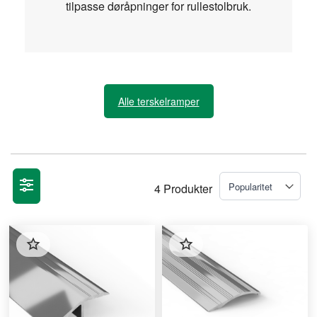
tilpasse døråpninger for rullestolbruk.
Alle terskelramper
4
Produkter