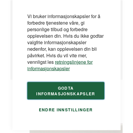
Aluminiumslister
Vi bruker informasjonskapsler for å
Vi har et stort utvalg av aluminiumslister. Her finner
forbedre tjenestene våre, gi
du trappenester, skjøtelister, nivålister,
personlige tilbud og forbedre
avslutningslister, hjørnelister, rampelister,
opplevelsen din. Hvis du ikke godtar
terskellister og mer!
valgfrie informasjonskapsler
nedenfor, kan opplevelsen din bli
påvirket. Hvis du vil vite mer,
vennligst les
retningslinjene for
informasjonskapsler
GODTA
INFORMASJONSKAPSLER
Alle aluminiumslister
ENDRE INNSTILLINGER