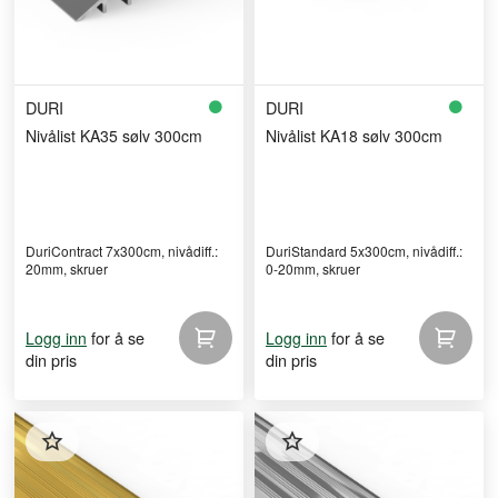
DURI
DURI
Nivålist KA35 sølv 300cm
Nivålist KA18 sølv 300cm
DuriContract 7x300cm, nivådiff.:
DuriStandard 5x300cm, nivådiff.:
20mm, skruer
0-20mm, skruer
for å se
for å se
Logg inn
Logg inn
din pris
din pris