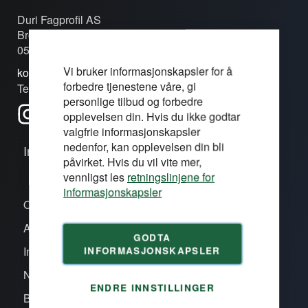
Duri Fagprofil AS
Brobekkveien 80c
0582 Oslo
Vi bruker informasjonskapsler for å
kontakt@duri.no
forbedre tjenestene våre, gi
Tel: (+47) 24 13 13 50
personlige tilbud og forbedre
opplevelsen din. Hvis du ikke godtar
valgfrie informasjonskapsler
nedenfor, kan opplevelsen din bli
Informasjon
påvirket. Hvis du vil vite mer,
vennligst les
retningslinjene for
informasjonskapsler
Om oss/våre proffsentre
Aktiviteter
GODTA
INFORMASJONSKAPSLER
Inspirasjon
Nye produkter
ENDRE INNSTILLINGER
Bli kunde