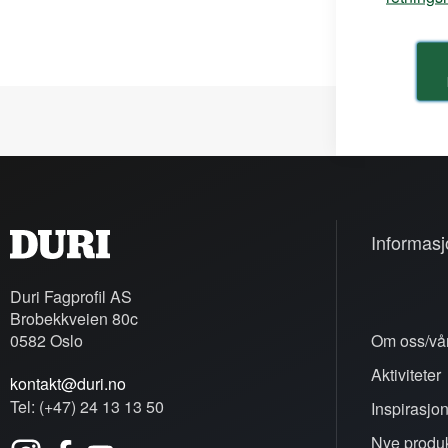
Informasj
Duri Fagprofil AS
Brobekkveien 80c
0582 Oslo
Om oss/vår
Aktiviteter
kontakt@duri.no
Tel: (+47) 24 13 13 50
Inspirasjo
Nye produk