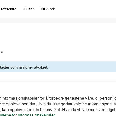
Proffsentre
Outlet
Bli kunde
DF
odukter som matcher utvalget.
r informasjonskapsler for å forbedre tjenestene våre, gi personlig
dre opplevelsen din. Hvis du ikke godtar valgfrie informasjonska
 kan opplevelsen din bli påvirket. Hvis du vil vite mer, vennligst
linjene for informasjonskapsler