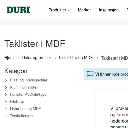
Produkter
Merker
Inspirasjon
Taklister i MDF
Hjem
Lister og profiler
Lister i tre og MDF
Taklister i M
Kategori
Vi finner ikke pr
Plast og interiørprofiler
Aluminiumslister
Fotlister PVC/alu/tape
Flislister
Vi bruke
Lister i tre og MDF
og forbe
Terskelramper
nedenfor,
retnings