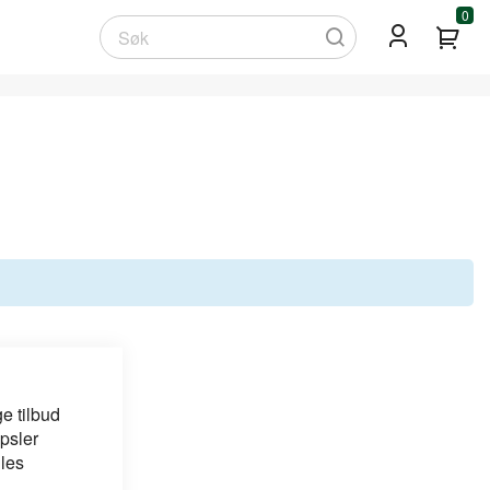
0
Min
Søk
e tilbud
psler
 les