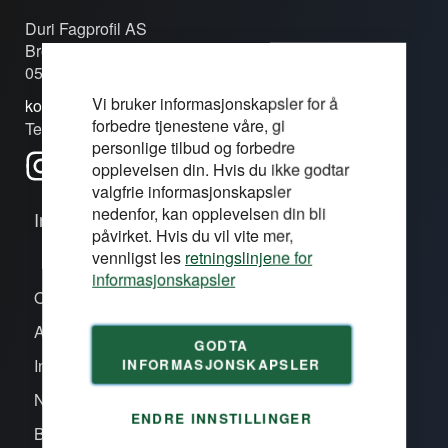
Duri Fagprofil AS
Brobekkveien 80c
0582 Oslo
Vi bruker informasjonskapsler for å
kontakt@duri.no
forbedre tjenestene våre, gi
Tel: (+47) 24 13 13 50
personlige tilbud og forbedre
opplevelsen din. Hvis du ikke godtar
valgfrie informasjonskapsler
nedenfor, kan opplevelsen din bli
Informasjon
påvirket. Hvis du vil vite mer,
vennligst les
retningslinjene for
informasjonskapsler
Om oss/våre proffsentre
Aktiviteter
GODTA
INFORMASJONSKAPSLER
Inspirasjon
Nye produkter
ENDRE INNSTILLINGER
Bli kunde