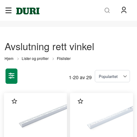
Søk
Avslutning rett vinkel
Hjem
Lister og profiler
Flislister
1
-
20
av
29