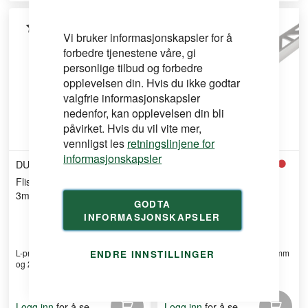
Vi bruker informasjonskapsler for å
forbedre tjenestene våre, gi
personlige tilbud og forbedre
opplevelsen din. Hvis du ikke godtar
valgfrie informasjonskapsler
nedenfor, kan opplevelsen din bli
påvirket. Hvis du vil vite mer,
vennligst les
retningslinjene for
informasjonskapsler
DURAL
DURAL
Flislist Avslutning L-Profil
Flislist Avslutning L-Profil
3mm 250mm Messing
4,5mm 250cm Sølv Alu
GODTA
Natural
INFORMASJONSKAPSLER
L-profil flislist i messing, 3 mm høy
L-profil flislist i aluminium, 4,5 mm
ENDRE INNSTILLINGER
og 250 cm lan ...
høy og 250 cm ...
for å se
for å se
Logg inn
Logg inn