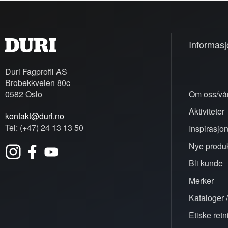
Informasj
Duri Fagprofil AS
Brobekkveien 80c
0582 Oslo
Om oss/vår
Aktiviteter
kontakt@duri.no
Tel: (+47) 24 13 13 50
Inspirasjo
Nye produk
Bli kunde
Merker
Kataloger /
Etiske retn