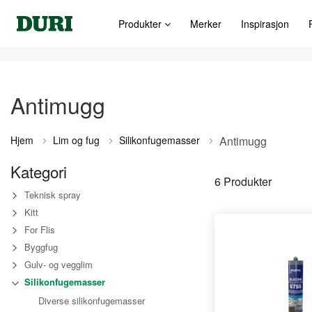
Produkter
Merker
Inspirasjon
Antimugg
Hjem
Lim og fug
Silikonfugemasser
Antimugg
Kategori
6
Produkter
Teknisk spray
Kitt
For Flis
Byggfug
Gulv- og vegglim
Silikonfugemasser
Diverse silikonfugemasser