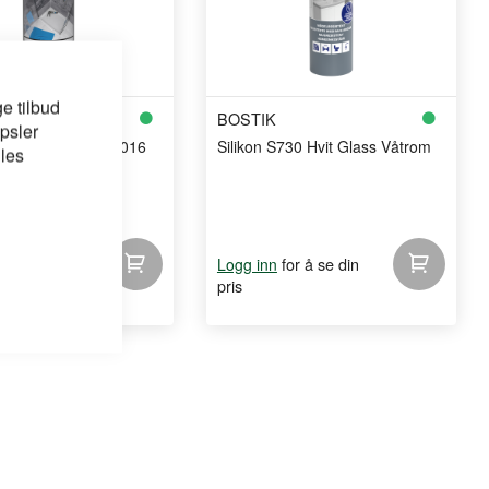
e tilbud
BOSTIK
psler
 SAN X Hvit RAL 9016
Silikon S730 Hvit Glass Våtrom
 les
for å se din
for å se din
Logg inn
pris