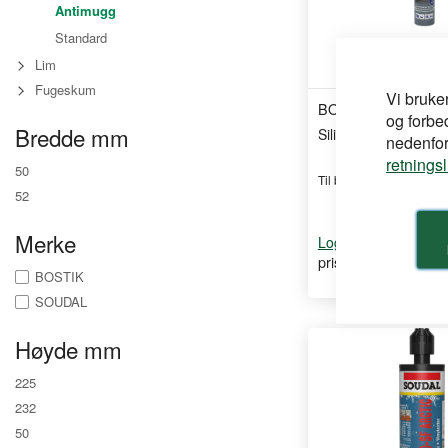
Antimugg
Standard
Lim
Fugeskum
Vi bruke
BOSTIK
og forbe
Bredde mm
Silikon S755 Black 
nedenfor,
retnings
50
Til bruk på kjøkken og 
52
Merke
for å se din
Logg inn
pris
BOSTIK
SOUDAL
Høyde mm
225
232
50