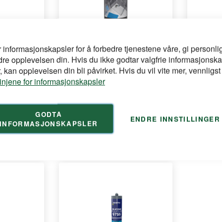
r informasjonskapsler for å forbedre tjenestene våre, gi personlig
SOUDAL
SOUDAL
dre opplevelsen din. Hvis du ikke godtar valgfrie informasjonska
300ml
Soudasil SAN X Sort 300ml
Soudasil
 kan opplevelsen din bli påvirket. Hvis du vil vite mer, vennligst
300ml
linjene for informasjonskapsler
bad
GODTA
ENDRE INNSTILLINGER
for å se din
Logg inn
Logg inn
INFORMASJONSKAPSLER
pris
pris