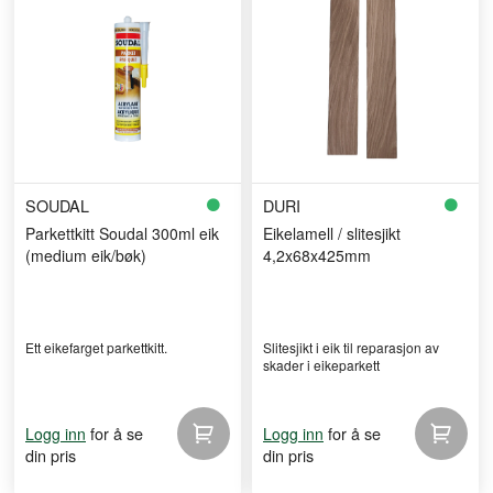
SOUDAL
DURI
Parkettkitt Soudal 300ml eik
Eikelamell / slitesjikt
(medium eik/bøk)
4,2x68x425mm
Ett eikefarget parkettkitt.
Slitesjikt i eik til reparasjon av
skader i eikeparkett
for å se
for å se
Logg inn
Logg inn
din pris
din pris