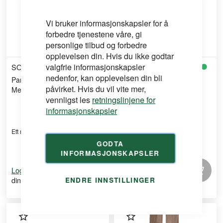
Vi bruker informasjonskapsler for å
forbedre tjenestene våre, gi
personlige tilbud og forbedre
opplevelsen din. Hvis du ikke godtar
valgfrie informasjonskapsler
SOUDAL
SOUDAL
nedenfor, kan opplevelsen din bli
Parkettkitt Soudal 300ml
Parkettkitt soudal 300ml
påvirket. Hvis du vil vite mer,
Merbau
mørk eik/kirsebærtre
vennligst les
retningslinjene for
informasjonskapsler
Ett mørkt merbaufarget parkettkitt
Ett mørkt eik/kirsebærtrefarget
parkettkitt.
GODTA
INFORMASJONSKAPSLER
for å se
for å se
Logg inn
Logg inn
din pris
din pris
ENDRE INNSTILLINGER