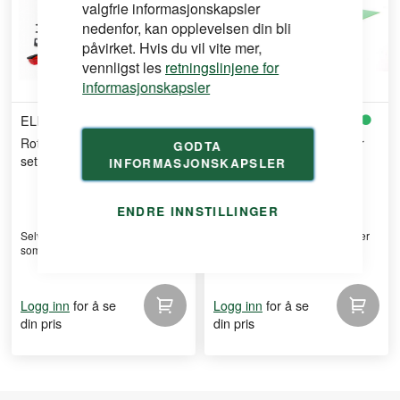
valgfrie informasjonskapsler
nedenfor, kan opplevelsen din bli
påvirket. Hvis du vil vite mer,
vennligst les
retningslinjene for
informasjonskapsler
ELMA
ELMA
Rotasjonslaser R440 combo
Laser x2 Grønn Krysslaser
GODTA
sett
INFORMASJONSKAPSLER
ENDRE INNSTILLINGER
Selvnivellerende rotasjonslaser
Robust IP54 til bruk i alle miljøer
som er rask og enke ...
for å se
for å se
Logg inn
Logg inn
din pris
din pris