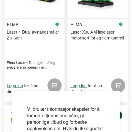
ELMA
ELMA
Laser 4 Dual avstandsmåler
Laser X360-M linjelaser
2 x 60m
motorisert fot og fjernkontroll
Elma Laser 4 Dual gjør måling
enklere enn noensinne ...
for å se
for å se
Logg inn
Logg inn
din pris
din pris
Vi bruker informasjonskapsler for å
forbedre tjenestene våre, gi
Kampanje
Kampanje
personlige tilbud og forbedre
opplevelsen din. Hvis du ikke godtar