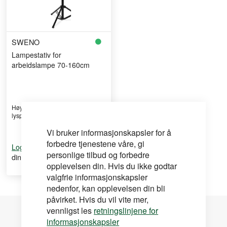
SWENO
Lampestativ for
arbeidslampe 70-160cm
Høydejusterbart for optimal
lysplassering
Vi bruker informasjonskapsler for å
forbedre tjenestene våre, gi
for å se
Logg inn
personlige tilbud og forbedre
din pris
opplevelsen din. Hvis du ikke godtar
valgfrie informasjonskapsler
nedenfor, kan opplevelsen din bli
påvirket. Hvis du vil vite mer,
vennligst les
retningslinjene for
informasjonskapsler