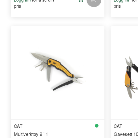
pris
pris
til
handleliste
CAT
CAT
Multiverktøy 9 i 1
Gavesett 10