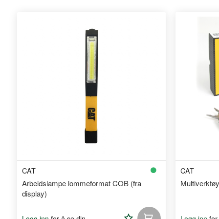
CAT
CAT
Arbeidslampe lommeformat COB (fra
Multiverktø
display)
Legg
for å se din
for
Logg inn
Logg inn