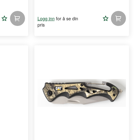
Legg
Legg
for å se din
Logg inn
pris
til
til
handleliste
handlelist