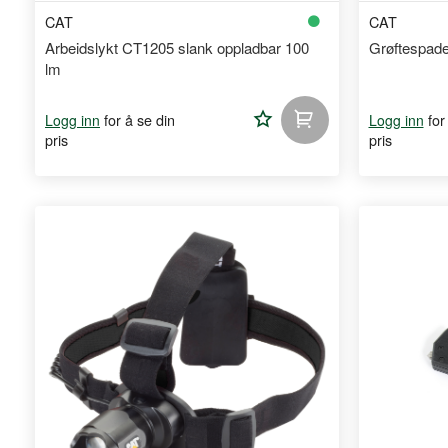
CAT
CAT
Arbeidslykt CT1205 slank oppladbar 100
Grøftespad
lm
Legg
for å se din
for
Logg inn
Logg inn
pris
pris
til
handleliste