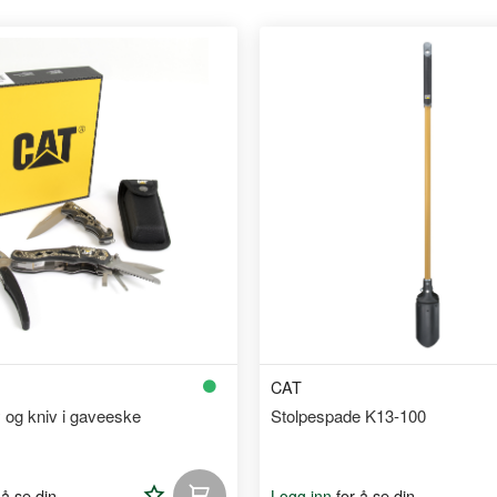
CAT
y og kniv i gaveeske
Stolpespade K13-100
Legg
 å se din
for å se din
Logg inn