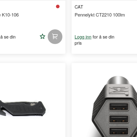
CAT
e K10-106
Pennelykt CT2210 100lm
Legg
 å se din
for å se din
Logg inn
pris
til
handleliste