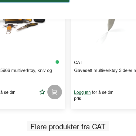
CAT
5966 multiverktøy, kniv og
Gavesett multiverktøy 3 deler m
Legg
 å se din
for å se din
Logg inn
pris
til
handleliste
Flere produkter fra CAT