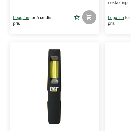
nøkkelring
Legg
for å se din
for
Logg inn
Logg inn
pris
pris
til
handleliste