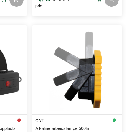
pris
til
til
handleliste
handlelist
CAT
oppladb
Alkaline arbeidslampe 500lm