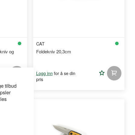
CAT
kniv og
Foldekniv 20,3cm
Legg
Legg
for å se din
Logg inn
pris
til
til
e tilbud
psler
handleliste
handlelist
 les