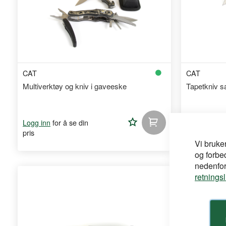
CAT
CAT
Multiverktøy og kniv i gaveeske
Tapetkniv 
Legg
for å se din
for
Logg inn
Logg inn
pris
pris
til
Vi bruke
og forbe
handleliste
nedenfor,
retnings