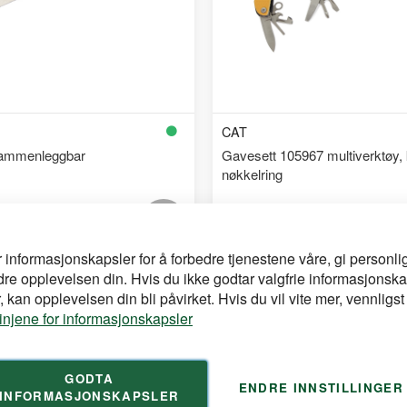
CAT
sammenleggbar
Gavesett 105967 multiverktøy, 
nøkkelring
Legg
 å se din
for å se din
Logg inn
pris
til
r informasjonskapsler for å forbedre tjenestene våre, gi personlig
dre opplevelsen din. Hvis du ikke godtar valgfrie informasjonska
handleliste
 kan opplevelsen din bli påvirket. Hvis du vil vite mer, vennligst
linjene for informasjonskapsler
GODTA
ENDRE INNSTILLINGER
INFORMASJONSKAPSLER