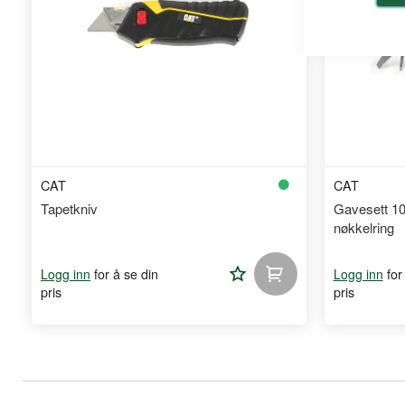
CAT
CAT
Tapetkniv
Gavesett 10
nøkkelring
Legg
for å se din
for
Logg inn
Logg inn
pris
pris
til
handleliste