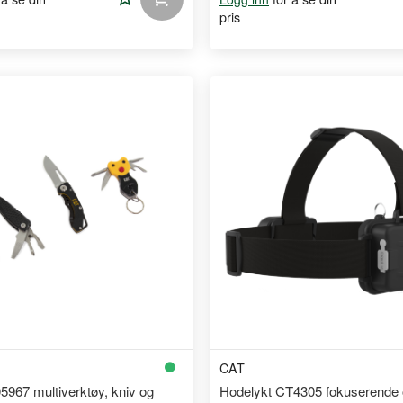
pris
til
handleliste
CAT
5967 multiverktøy, kniv og
Hodelykt CT4305 fokuserende 