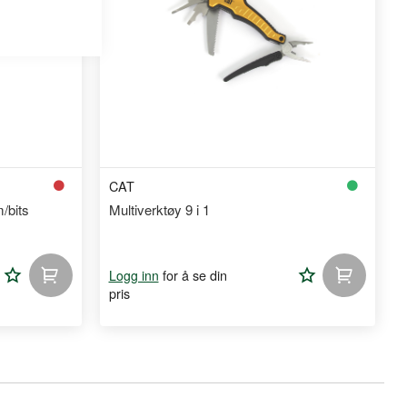
CAT
/bits
Multiverktøy 9 i 1
Legg
Legg
for å se din
Logg inn
pris
til
til
handleliste
handlelist