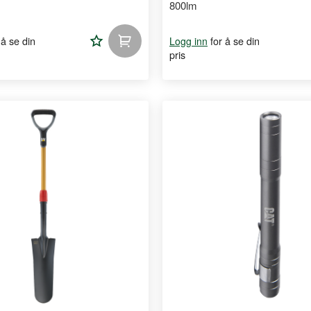
800lm
Legg
 å se din
for å se din
Logg inn
pris
til
handleliste