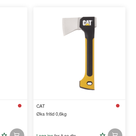
CAT
Øks fritid 0,6kg
Legg
Legg
for å se din
Logg inn