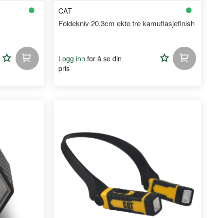
CAT
Foldekniv 20,3cm ekte tre kamuflasjefinish
Legg
Legg
for å se din
Logg inn
pris
til
til
handleliste
handlelist