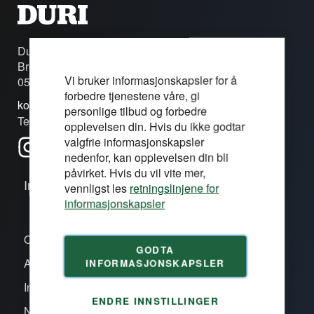
Duri Fagprofil AS
Brobekkveien 80c
Vi bruker informasjonskapsler for å
0582 Oslo
forbedre tjenestene våre, gi
kontakt@duri.no
personlige tilbud og forbedre
Tel: (+47) 24 13 13 50
opplevelsen din. Hvis du ikke godtar
valgfrie informasjonskapsler
nedenfor, kan opplevelsen din bli
påvirket. Hvis du vil vite mer,
Informasjon
vennligst les
retningslinjene for
informasjonskapsler
Om oss/våre proffsentre
GODTA
Aktiviteter
INFORMASJONSKAPSLER
Inspirasjon
ENDRE INNSTILLINGER
Nye produkter