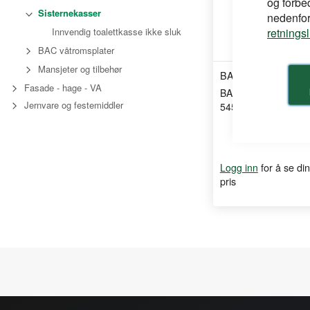
og forbe
Sisternekasser
nedenfor,
retnings
Innvendig toalettkasse ikke sluk
BAC våtromsplater
Mansjeter og tilbehør
BAC
Fasade - hage - VA
BAC Safety ITM Lekk
Jernvare og festemiddler
545X1270X175mm
for å se din
Logg inn
pris