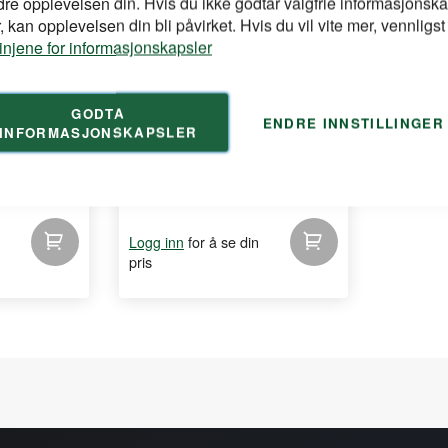
dre opplevelsen din. Hvis du ikke godtar valgfrie informasjonska
 kan opplevelsen din bli påvirket. Hvis du vil vite mer, vennligst
linjene for informasjonskapsler
BAC
GODTA
ENDRE INNSTILLINGER
INFORMASJONSKAPSLER
asjesikring
Safety Dry ITM Komplett
545x1270x175mm NY
for å se din
Logg inn
pris