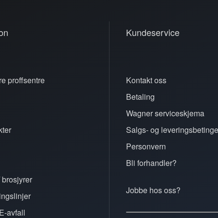
on
Kundeservice
e proffsentre
Kontakt oss
Betaling
n
Wagner serviceskjema
ter
Salgs- og leveringsbetinge
Personvern
Bli forhandler?
 brosjyrer
Jobbe hos oss?
ingslinjer
E-avfall