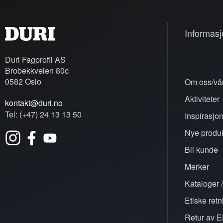
Informasj
Duri Fagprofil AS
Brobekkveien 80c
0582 Oslo
Om oss/vår
Aktiviteter
kontakt@duri.no
Tel: (+47) 24 13 13 50
Inspirasjo
Nye produk
Bli kunde
Merker
Kataloger /
Etiske retn
Retur av E