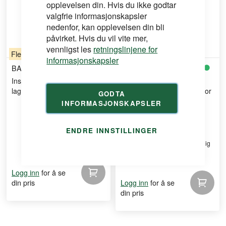
opplevelsen din. Hvis du ikke godtar
valgfrie informasjonskapsler
nedenfor, kan opplevelsen din bli
påvirket. Hvis du vil vite mer,
vennligst les
retningslinjene for
Flere varianter
Flere varianter
informasjonskapsler
BAC
TS
INSPEKSJONSLUKER
Inspeksjonsluke push-up 1
lag gips 12mm
Inspeksjonsluke Push Up for
GODTA
2 Lags Gips
INFORMASJONSKAPSLER
ENDRE INNSTILLINGER
"Usynlige luka" - Den kan nemlig
males, tapetseres ...
for å se
Logg inn
din pris
for å se
Logg inn
din pris