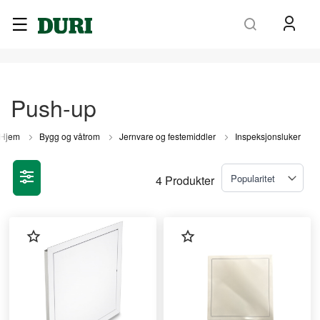
Søk
Push-up
Hjem
Bygg og våtrom
Jernvare og festemiddler
Inspeksjonsluker
4
Produkter