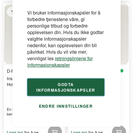
Vi bruker informasjonskapsler for å
forbedre tjenestene våre, gi
personlige tilbud og forbedre
opplevelsen din. Hvis du ikke godtar
valgfrie informasjonskapsler
nedenfor, kan opplevelsen din bli
påvirket. Hvis du vil vite mer,
vennligst les
retningslinjene for
informasjonskapsler
D-PROFILE
D-PROFILE
Inspeksjonsluke 260x260
Inspeksjonsluke 360x360
Hvit stål Max 200x200 hull
Hvit stål Max 300x300 hull
GODTA
INFORMASJONSKAPSLER
ENDRE INNSTILLINGER
En hvit, pulverlakkert stålplate
En hvit, pulverlakkert stålplate
beregnet for innve ...
beregnet for innve ...
for å se
for å se
Logg inn
Logg inn