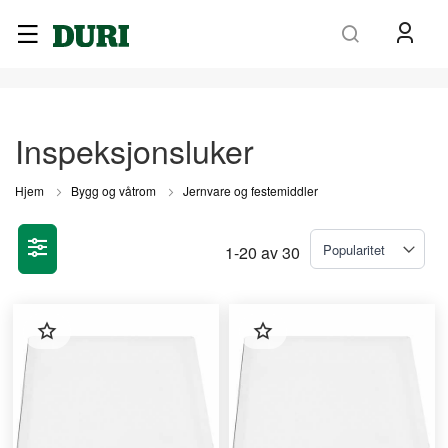
Søk
Inspeksjonsluker
Hjem
Bygg og våtrom
Jernvare og festemiddler
1
-
20
av
30