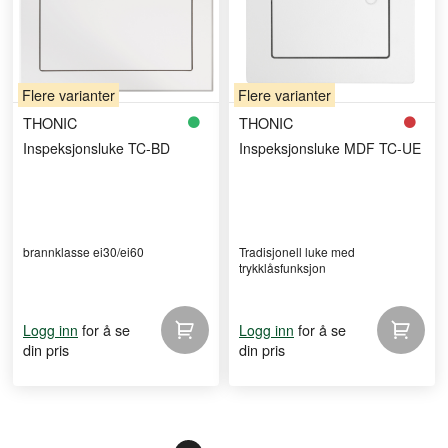
Flere varianter
Flere varianter
THONIC
THONIC
Inspeksjonsluke TC-BD
Inspeksjonsluke MDF TC-UE
brannklasse ei30/ei60
Tradisjonell luke med
trykklåsfunksjon
for å se
for å se
Logg inn
Logg inn
din pris
din pris