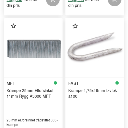
din pris
din pris
MFT
FAST
Krampe 25mm Elforsinket
Krampe 1,75x19mm fzv bk
11mm Rygg A5000 MFT
a100
25 mm el.forsinket trådstiftet 500-
krampe