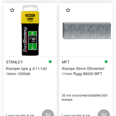
STANLEY
MFT
Kramper type g 4/11/140
Krampe 35mm Elforsinket
14mm 1000stk
11mm Rygg A5000 MFT
35 mm el.forsinket trådstiftet 500-
krampe
for å se
for å se
Logg inn
Logg inn