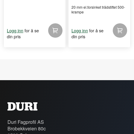
20 mm el.forsinket trådstiftet 500-
krampe
for å se
for å se
Logg inn
Logg inn
din pris
din pris
Duri Fagprofil AS
Brobekkveien 80c