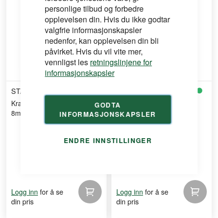
personlige tilbud og forbedre
opplevelsen din. Hvis du ikke godtar
valgfrie informasjonskapsler
nedenfor, kan opplevelsen din bli
påvirket. Hvis du vil vite mer,
vennligst les
retningslinjene for
informasjonskapsler
STANLEY
STANLEY
Kramper type g 4/11/140
Kramper type g 4/11/140
GODTA
8mm 1000stk
10mm 1000stk
INFORMASJONSKAPSLER
ENDRE INNSTILLINGER
for å se
for å se
Logg inn
Logg inn
din pris
din pris