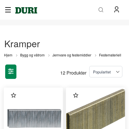
Søk
Kramper
Hjem
Bygg og våtrom
Jernvare og festemiddler
Festemateriell
12
Produkter