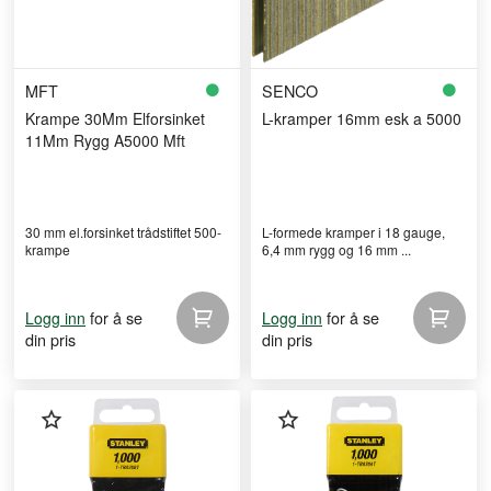
MFT
SENCO
Krampe 30Mm Elforsinket
L-kramper 16mm esk a 5000
11Mm Rygg A5000 Mft
30 mm el.forsinket trådstiftet 500-
L-formede kramper i 18 gauge,
krampe
6,4 mm rygg og 16 mm ...
for å se
for å se
Logg inn
Logg inn
din pris
din pris